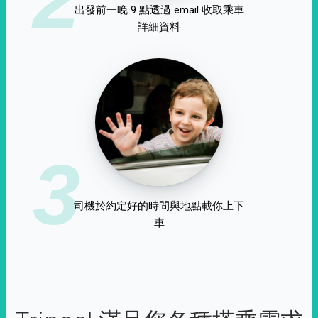
出發前一晚 9 點透過 email 收取乘車
詳細資料
3
司機於約定好的時間與地點載你上下
車