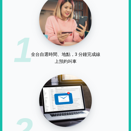
1
全台自選時間、地點，3 分鐘完成線
上預約叫車
2