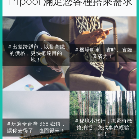
Tripool 滿足您各種搭乘需求
＃出差跨縣市，以搭高鐵
＃機場叫車，省時、省錢
的價格，更快抵達目的
又省力！
地！
＃秘境小旅行，抓緊時機
＃玩遍全台灣 368 鄉鎮，
搶拍照，免找車位輕鬆
讓你去得了，也回得來！
到！