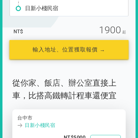
日新小棧民宿
1900
NT$
起
輸入地址、位置獲取報價 →
從
你家
、
飯店
、
辦公室
直接上
車，
比搭高鐵轉計程車還便宜
台中市
日新小棧民宿
NT$5000