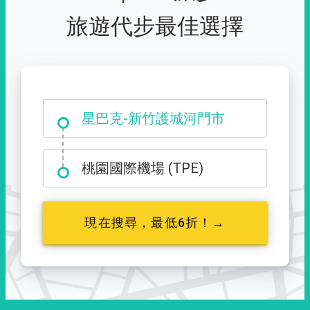
旅遊代步最佳選擇
大霸尖山登山口
桃園國際機場 (TPE)
現在搜尋，最低6折！→