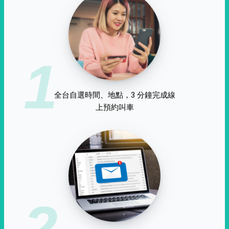
1
全台自選時間、地點，3 分鐘完成線
上預約叫車
2