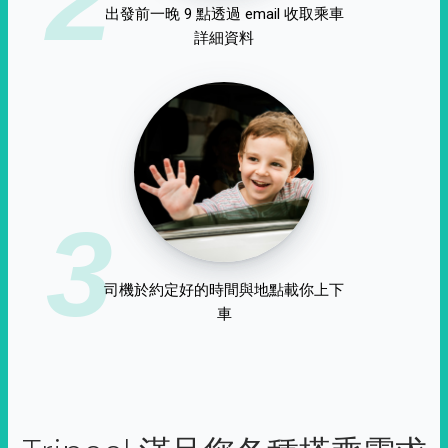
出發前一晚 9 點透過 email 收取乘車
詳細資料
3
司機於約定好的時間與地點載你上下
車