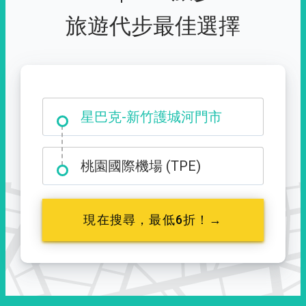
旅遊代步最佳選擇
大霸尖山登山口
桃園國際機場 (TPE)
現在搜尋，最低6折！→