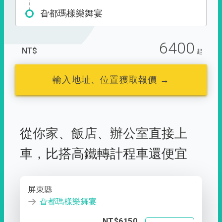
旮都瑪樣樂舞宴
6400
NT$
起
輸入地址、位置獲取報價 →
從
你家
、
飯店
、
辦公室
直接上
車，
比搭高鐵轉計程車還便宜
屏東縣
旮都瑪樣樂舞宴
NT$6150