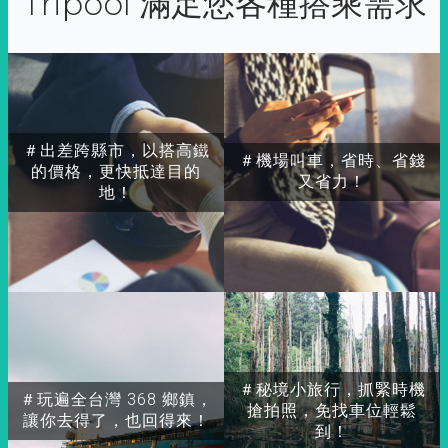
Tripool 滿足您各種搭乘需求
＃出差跨縣市，以搭高鐵
＃機場叫車，省時、省錢
的價格，更快抵達目的
又省力！
地！
＃秘境小旅行，抓緊時機
＃玩遍全台灣 368 鄉鎮，
搶拍照，免找車位輕鬆
讓你去得了，也回得來！
到！