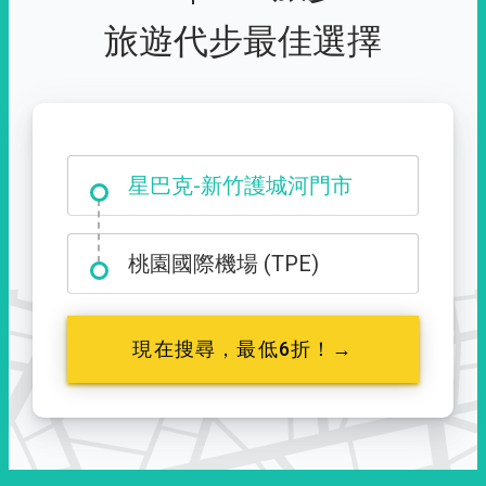
旅遊代步最佳選擇
大霸尖山登山口
星巴克-新竹護城河門市
桃園國際機場 (TPE)
現在搜尋，最低6折！→