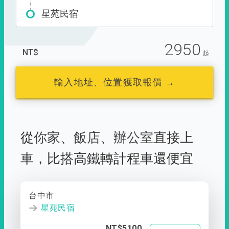
星苑民宿
2950
NT$
起
輸入地址、位置獲取報價 →
從
你家
、
飯店
、
辦公室
直接上
車，
比搭高鐵轉計程車還便宜
台中市
星苑民宿
NT$5100