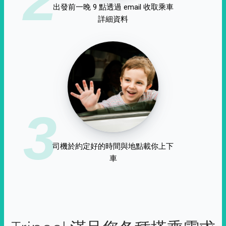
出發前一晚 9 點透過 email 收取乘車
詳細資料
3
司機於約定好的時間與地點載你上下
車