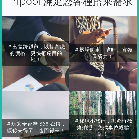
Tripool 滿足您各種搭乘需求
＃出差跨縣市，以搭高鐵
＃機場叫車，省時、省錢
的價格，更快抵達目的
又省力！
地！
＃秘境小旅行，抓緊時機
＃玩遍全台灣 368 鄉鎮，
搶拍照，免找車位輕鬆
讓你去得了，也回得來！
到！