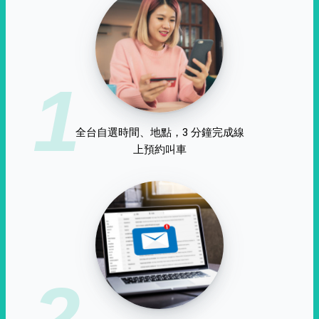
1
全台自選時間、地點，3 分鐘完成線
上預約叫車
2