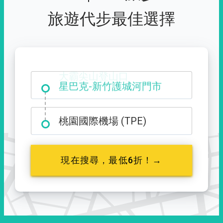
旅遊代步最佳選擇
大霸尖山登山口
桃園國際機場 (TPE)
現在搜尋，最低6折！→