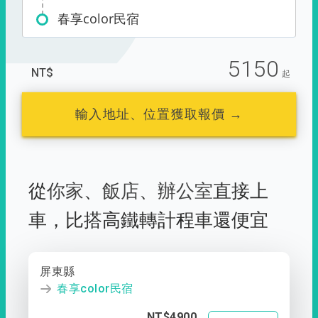
春享color民宿
5150
NT$
起
輸入地址、位置獲取報價 →
從
你家
、
飯店
、
辦公室
直接上
車，
比搭高鐵轉計程車還便宜
屏東縣
春享color民宿
NT$4900