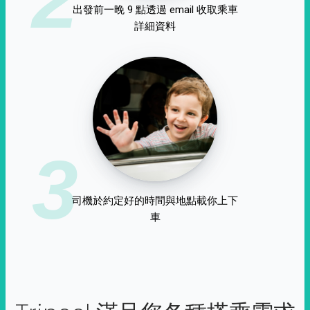
出發前一晚 9 點透過 email 收取乘車
詳細資料
3
司機於約定好的時間與地點載你上下
車