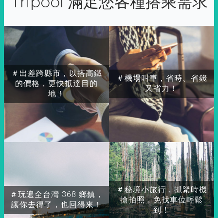
Tripool 滿足您各種搭乘需求
＃出差跨縣市，以搭高鐵
＃機場叫車，省時、省錢
的價格，更快抵達目的
又省力！
地！
＃秘境小旅行，抓緊時機
＃玩遍全台灣 368 鄉鎮，
搶拍照，免找車位輕鬆
讓你去得了，也回得來！
到！