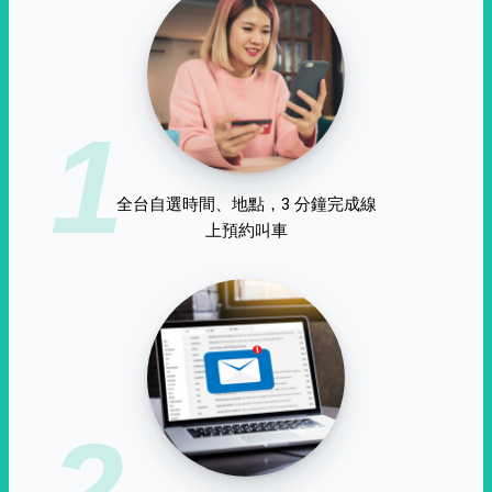
1
全台自選時間、地點，3 分鐘完成線
上預約叫車
2