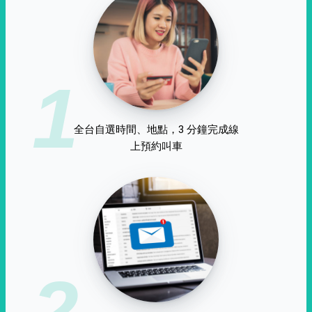
1
全台自選時間、地點，3 分鐘完成線
上預約叫車
2