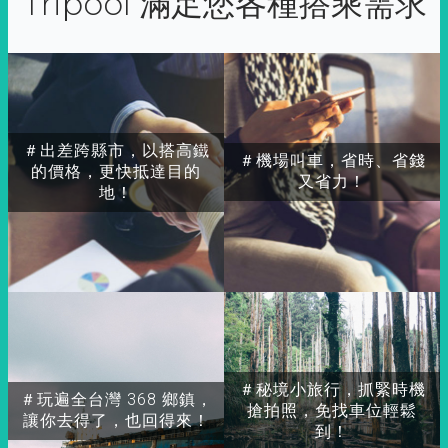
Tripool 滿足您各種搭乘需求
＃出差跨縣市，以搭高鐵
＃機場叫車，省時、省錢
的價格，更快抵達目的
又省力！
地！
＃秘境小旅行，抓緊時機
＃玩遍全台灣 368 鄉鎮，
搶拍照，免找車位輕鬆
讓你去得了，也回得來！
到！