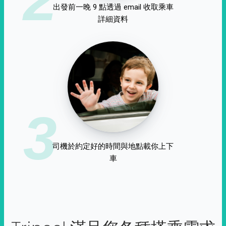
出發前一晚 9 點透過 email 收取乘車
詳細資料
3
司機於約定好的時間與地點載你上下
車