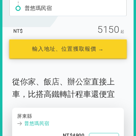
普悠瑪民宿
5150
NT$
起
輸入地址、位置獲取報價 →
從
你家
、
飯店
、
辦公室
直接上
車，
比搭高鐵轉計程車還便宜
屏東縣
普悠瑪民宿
NT$4900