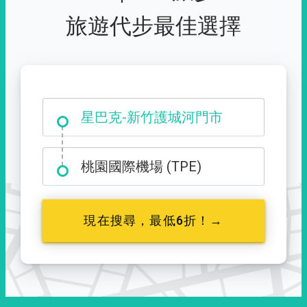
旅遊代步最佳選擇
大霸尖山登山口
星巴克-新竹護城河門市
桃園國際機場 (TPE)
現在搜尋，最低6折！→