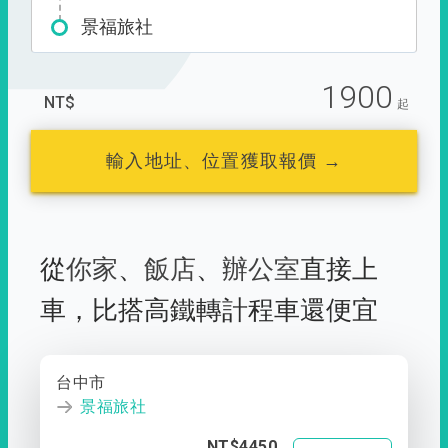
景福旅社
1900
NT$
起
輸入地址、位置獲取報價 →
從
你家
、
飯店
、
辦公室
直接上
車，
比搭高鐵轉計程車還便宜
台中市
景福旅社
NT$4450