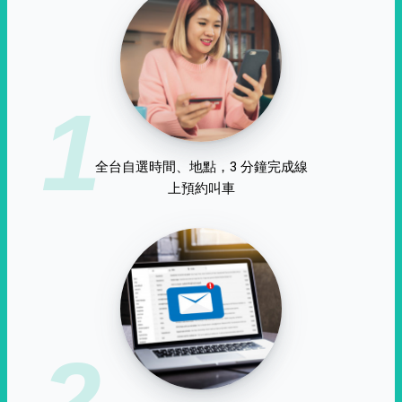
1
全台自選時間、地點，3 分鐘完成線
上預約叫車
2