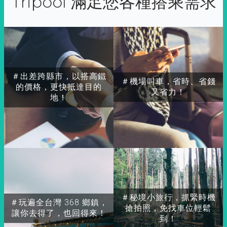
Tripool 滿足您各種搭乘需求
＃出差跨縣市，以搭高鐵
＃機場叫車，省時、省錢
的價格，更快抵達目的
又省力！
地！
＃秘境小旅行，抓緊時機
＃玩遍全台灣 368 鄉鎮，
搶拍照，免找車位輕鬆
讓你去得了，也回得來！
到！