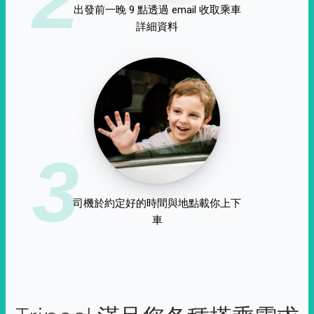
出發前一晚 9 點透過 email 收取乘車
詳細資料
3
司機於約定好的時間與地點載你上下
車