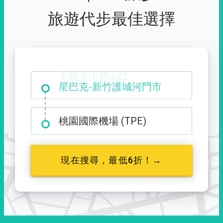
旅遊代步最佳選擇
大霸尖山登山口
桃園國際機場 (TPE)
現在搜尋，最低6折！→