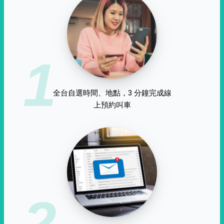
1
全台自選時間、地點，3 分鐘完成線
上預約叫車
2