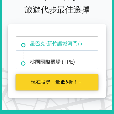
旅遊代步最佳選擇
大霸尖山登山口
星巴克-新竹護城河門市
桃園國際機場 (TPE)
現在搜尋，最低6折！→