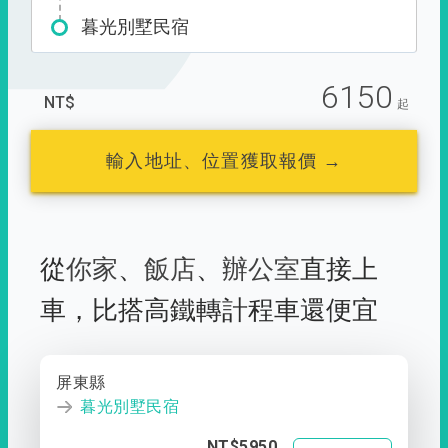
暮光別墅民宿
6150
NT$
起
輸入地址、位置獲取報價 →
從
你家
、
飯店
、
辦公室
直接上
車，
比搭高鐵轉計程車還便宜
屏東縣
暮光別墅民宿
NT$5950