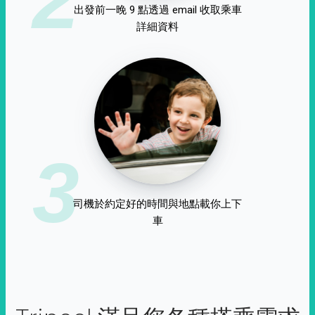
出發前一晚 9 點透過 email 收取乘車
詳細資料
3
司機於約定好的時間與地點載你上下
車