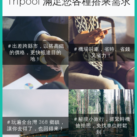
Tripool 滿足您各種搭乘需求
＃出差跨縣市，以搭高鐵
＃機場叫車，省時、省錢
的價格，更快抵達目的
又省力！
地！
＃秘境小旅行，抓緊時機
＃玩遍全台灣 368 鄉鎮，
搶拍照，免找車位輕鬆
讓你去得了，也回得來！
到！