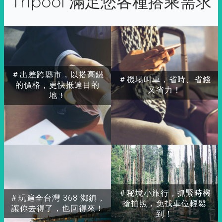
Tripool 滿足您各種搭乘需求
＃出差跨縣市，以搭高鐵
＃機場叫車，省時、省錢
的價格，更快抵達目的
又省力！
地！
＃秘境小旅行，抓緊時機
＃玩遍全台灣 368 鄉鎮，
搶拍照，免找車位輕鬆
讓你去得了，也回得來！
到！