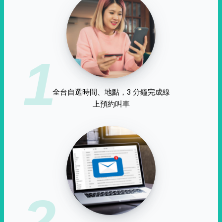
1
全台自選時間、地點，3 分鐘完成線
上預約叫車
2