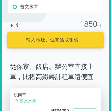
曾文水庫
1850
NT$
起
輸入地址、位置獲取報價 →
從
你家
、
飯店
、
辦公室
直接上
車，
比搭高鐵轉計程車還便宜
桃園市
曾文水庫
NT$4200