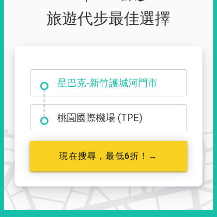
旅遊代步最佳選擇
大霸尖山登山口
桃園國際機場 (TPE)
現在搜尋，最低6折！→