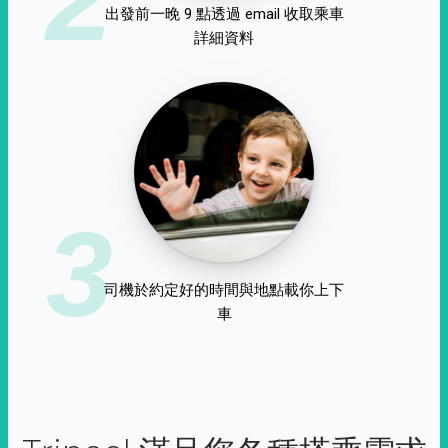
出發前一晚 9 點透過 email 收取乘車
詳細資料
3
司機於約定好的時間與地點載你上下
車