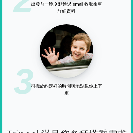
出發前一晚 9 點透過 email 收取乘車
詳細資料
3
司機於約定好的時間與地點載你上下
車