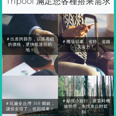
Tripool 滿足您各種搭乘需求
＃出差跨縣市，以搭高鐵
＃機場叫車，省時、省錢
的價格，更快抵達目的
又省力！
地！
＃秘境小旅行，抓緊時機
＃玩遍全台灣 368 鄉鎮，
搶拍照，免找車位輕鬆
讓你去得了，也回得來！
到！