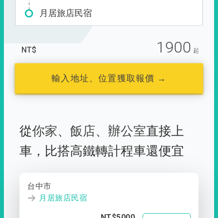
月居旅店民宿
1900
NT$
起
輸入地址、位置獲取報價 →
從
你家
、
飯店
、
辦公室
直接上
車，
比搭高鐵轉計程車還便宜
台中市
月居旅店民宿
NT$5000