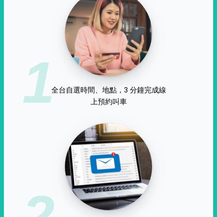
1
全台自選時間、地點，3 分鐘完成線
上預約叫車
2