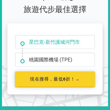
旅遊代步最佳選擇
大霸尖山登山口
星巴克-新竹護城河門市
桃園國際機場 (TPE)
現在搜尋，最低6折！→