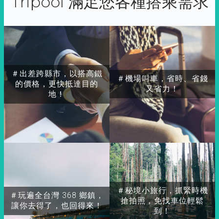
Tripool 滿足您各種搭乘需求
＃出差跨縣市，以搭高鐵
＃機場叫車，省時、省錢
的價格，更快抵達目的
又省力！
地！
＃秘境小旅行，抓緊時機
＃玩遍全台灣 368 鄉鎮，
搶拍照，免找車位輕鬆
讓你去得了，也回得來！
到！