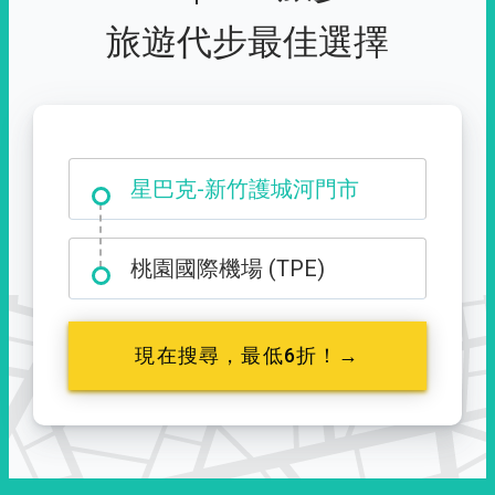
旅遊代步最佳選擇
大霸尖山登山口
桃園國際機場 (TPE)
現在搜尋，最低6折！→