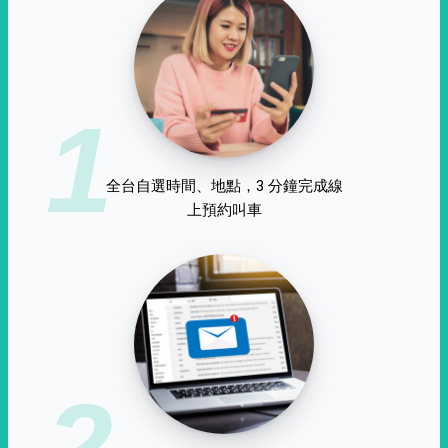
1
全台自選時間、地點，3 分鐘完成線
上預約叫車
2