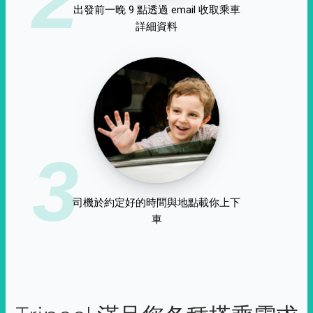
出發前一晚 9 點透過 email 收取乘車
詳細資料
3
司機於約定好的時間與地點載你上下
車