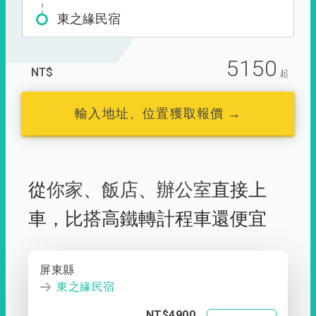
東之緣民宿
5150
NT$
起
輸入地址、位置獲取報價 →
從
你家
、
飯店
、
辦公室
直接上
車，
比搭高鐵轉計程車還便宜
屏東縣
東之緣民宿
NT$4900