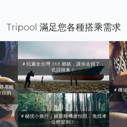
Tripool 滿足您各種搭乘需求
＃玩遍全台灣 368 鄉鎮，讓你去得了，
也回得來！
搭高鐵
＃機
達目的
＃秘境小旅行，抓緊時機搶拍照，免找車
位輕鬆到！