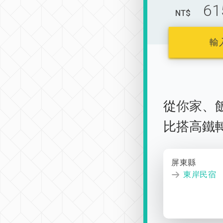
61
NT$
輸
從
你家
、
比搭高鐵
屏東縣
東岸民宿