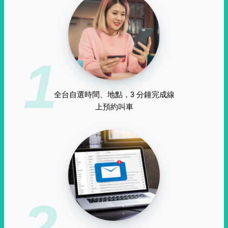
1
全台自選時間、地點，3 分鐘完成線
上預約叫車
2