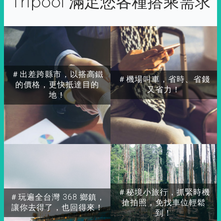
Tripool 滿足您各種搭乘需求
＃出差跨縣市，以搭高鐵
＃機場叫車，省時、省錢
的價格，更快抵達目的
又省力！
地！
＃秘境小旅行，抓緊時機
＃玩遍全台灣 368 鄉鎮，
搶拍照，免找車位輕鬆
讓你去得了，也回得來！
到！