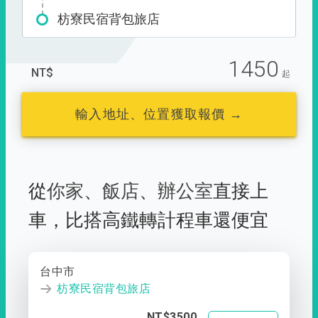
枋寮民宿背包旅店
1450
NT$
起
輸入地址、位置獲取報價 →
從
你家
、
飯店
、
辦公室
直接上
車，
比搭高鐵轉計程車還便宜
台中市
枋寮民宿背包旅店
NT$3500