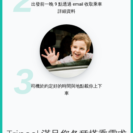
出發前一晚 9 點透過 email 收取乘車
詳細資料
3
司機於約定好的時間與地點載你上下
車