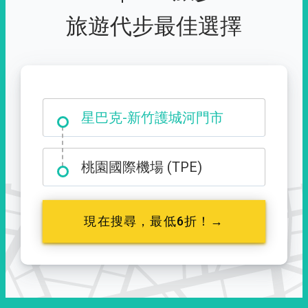
旅遊代步最佳選擇
大霸尖山登山口
桃園國際機場 (TPE)
現在搜尋，最低6折！→