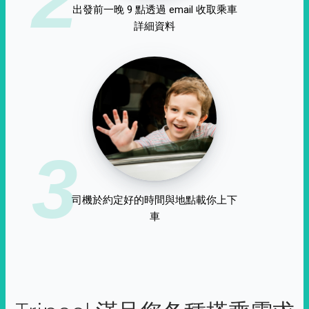
出發前一晚 9 點透過 email 收取乘車
詳細資料
3
司機於約定好的時間與地點載你上下
車