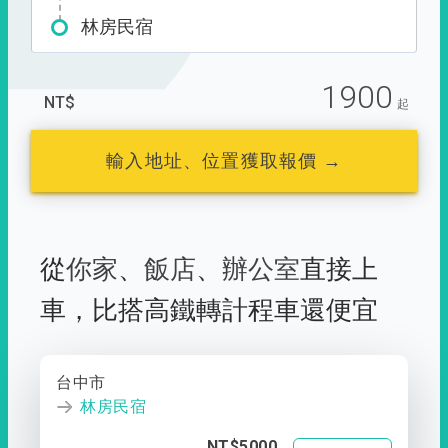
林房民宿
1900
NT$
起
輸入地址、位置獲取報價 →
從
你家
、
飯店
、
辦公室
直接上
車，
比搭高鐵轉計程車還便宜
台中市
林房民宿
NT$5000