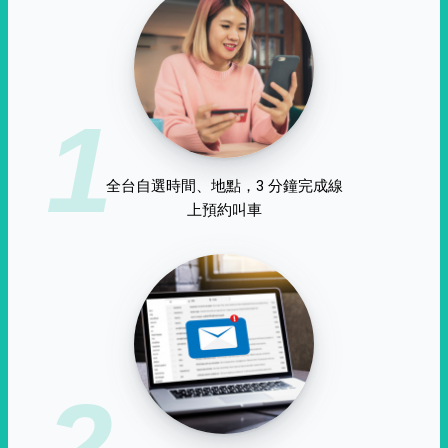
1
全台自選時間、地點，3 分鐘完成線
上預約叫車
2