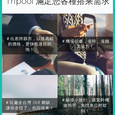
Tripool 滿足您各種搭乘需求
＃出差跨縣市，以搭高鐵
＃機場叫車，省時、省錢
的價格，更快抵達目的
又省力！
地！
＃秘境小旅行，抓緊時機
＃玩遍全台灣 368 鄉鎮，
搶拍照，免找車位輕鬆
讓你去得了，也回得來！
到！