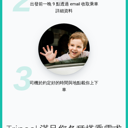
出發前一晚 9 點透過 email 收取乘車
詳細資料
3
司機於約定好的時間與地點載你上下
車