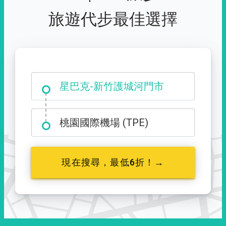
旅遊代步最佳選擇
大霸尖山登山口
星巴克-新竹護城河門市
桃園國際機場 (TPE)
現在搜尋，最低6折！→