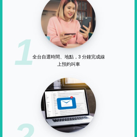
1
全台自選時間、地點，3 分鐘完成線
上預約叫車
2