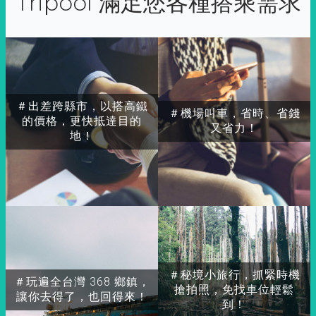
Tripool 滿足您各種搭乘需求
＃出差跨縣市，以搭高鐵
＃機場叫車，省時、省錢
的價格，更快抵達目的
又省力！
地！
＃秘境小旅行，抓緊時機
＃玩遍全台灣 368 鄉鎮，
搶拍照，免找車位輕鬆
讓你去得了，也回得來！
到！