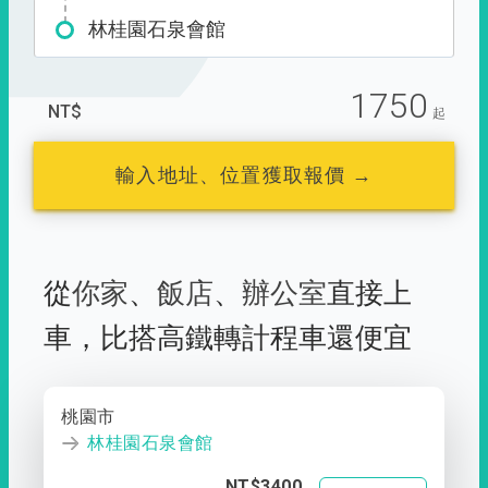
林桂園石泉會館
1750
NT$
起
輸入地址、位置獲取報價 →
從
你家
、
飯店
、
辦公室
直接上
車，
比搭高鐵轉計程車還便宜
桃園市
林桂園石泉會館
NT$3400