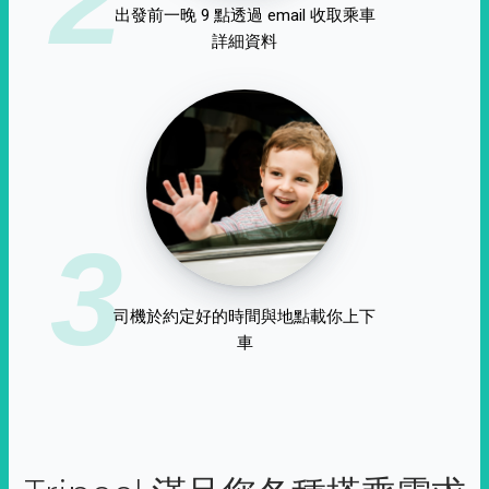
出發前一晚 9 點透過 email 收取乘車
詳細資料
3
司機於約定好的時間與地點載你上下
車