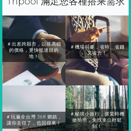
Tripool 滿足您各種搭乘需求
＃出差跨縣市，以搭高鐵
＃機場叫車，省時、省錢
的價格，更快抵達目的
又省力！
地！
＃秘境小旅行，抓緊時機
＃玩遍全台灣 368 鄉鎮，
搶拍照，免找車位輕鬆
讓你去得了，也回得來！
到！