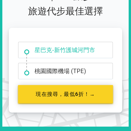
旅遊代步最佳選擇
大霸尖山登山口
星巴克-新竹護城河門市
桃園國際機場 (TPE)
現在搜尋，最低6折！→