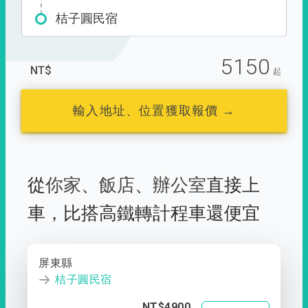
桔子圓民宿
5150
NT$
起
輸入地址、位置獲取報價 →
從
你家
、
飯店
、
辦公室
直接上
車，
比搭高鐵轉計程車還便宜
屏東縣
桔子圓民宿
NT$4900