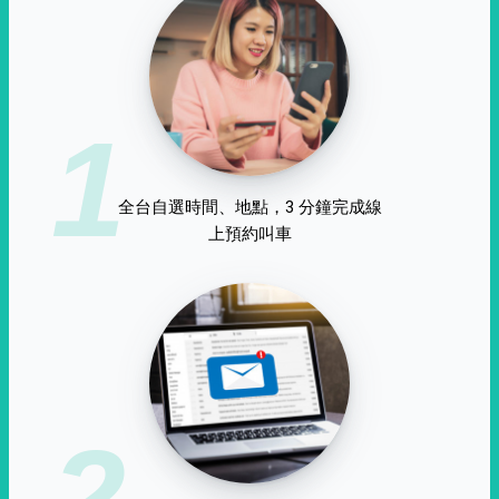
1
全台自選時間、地點，3 分鐘完成線
上預約叫車
2