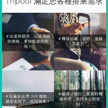
Tripool 滿足您各種搭乘需求
＃出差跨縣市，以搭高鐵
＃機場叫車，省時、省錢
的價格，更快抵達目的
又省力！
地！
＃秘境小旅行，抓緊時機
＃玩遍全台灣 368 鄉鎮，
搶拍照，免找車位輕鬆
讓你去得了，也回得來！
到！