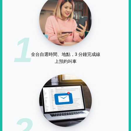
1
全台自選時間、地點，3 分鐘完成線
上預約叫車
2