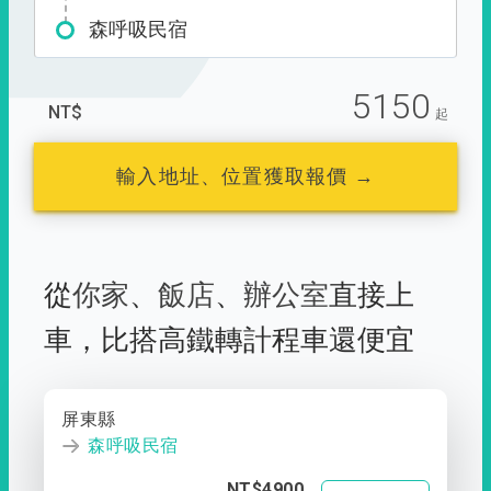
森呼吸民宿
5150
NT$
起
輸入地址、位置獲取報價 →
從
你家
、
飯店
、
辦公室
直接上
車，
比搭高鐵轉計程車還便宜
屏東縣
森呼吸民宿
NT$4900