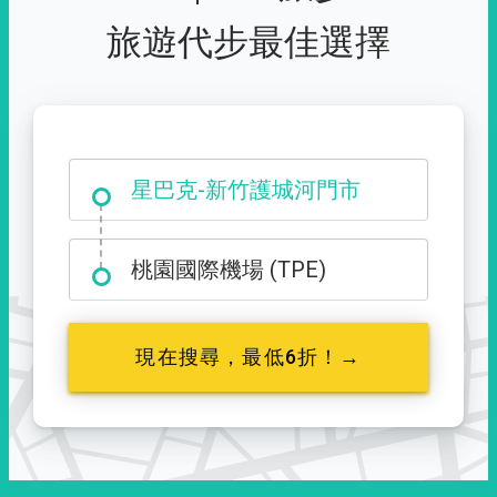
旅遊代步最佳選擇
大霸尖山登山口
星巴克-新竹護城河門市
桃園國際機場 (TPE)
現在搜尋，最低6折！→