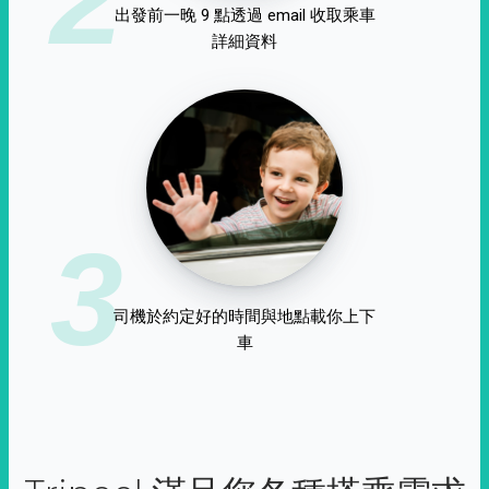
出發前一晚 9 點透過 email 收取乘車
詳細資料
3
司機於約定好的時間與地點載你上下
車