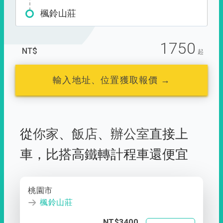
楓鈴山莊
1750
NT$
起
輸入地址、位置獲取報價 →
從
你家
、
飯店
、
辦公室
直接上
車，
比搭高鐵轉計程車還便宜
桃園市
楓鈴山莊
NT$3400