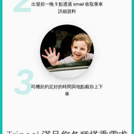
出發前一晚 9 點透過 email 收取乘車
詳細資料
3
司機於約定好的時間與地點載你上下
車