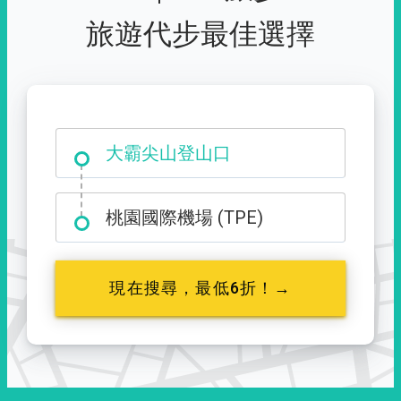
旅遊代步最佳選擇
大霸尖山登山口
桃園國際機場 (TPE)
現在搜尋，最低6折！→