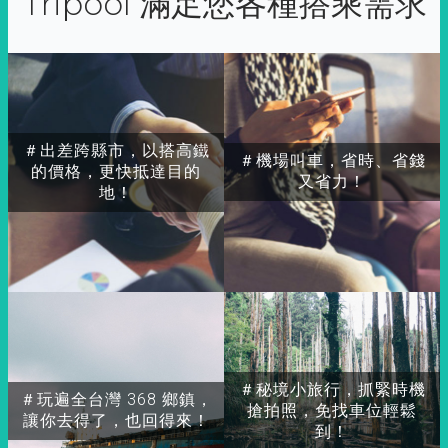
Tripool 滿足您各種搭乘需求
＃出差跨縣市，以搭高鐵
＃機場叫車，省時、省錢
的價格，更快抵達目的
又省力！
地！
＃秘境小旅行，抓緊時機
＃玩遍全台灣 368 鄉鎮，
搶拍照，免找車位輕鬆
讓你去得了，也回得來！
到！