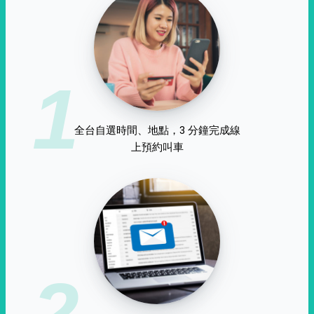
1
全台自選時間、地點，3 分鐘完成線
上預約叫車
2