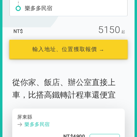
樂多多民宿
5150
NT$
起
輸入地址、位置獲取報價 →
從
你家
、
飯店
、
辦公室
直接上
車，
比搭高鐵轉計程車還便宜
屏東縣
樂多多民宿
NT$4900