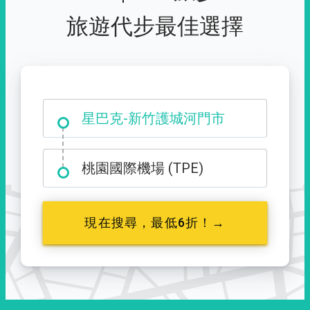
旅遊代步最佳選擇
大霸尖山登山口
星巴克-新竹護城河門市
桃園國際機場 (TPE)
現在搜尋，最低6折！→