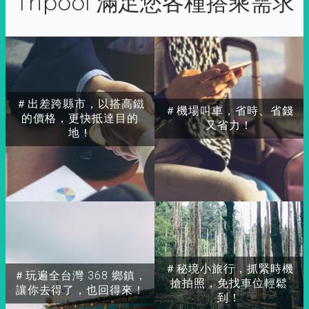
Tripool 滿足您各種搭乘需求
＃出差跨縣市，以搭高鐵
＃機場叫車，省時、省錢
的價格，更快抵達目的
又省力！
地！
＃秘境小旅行，抓緊時機
＃玩遍全台灣 368 鄉鎮，
搶拍照，免找車位輕鬆
讓你去得了，也回得來！
到！