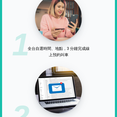
1
全台自選時間、地點，3 分鐘完成線
上預約叫車
2