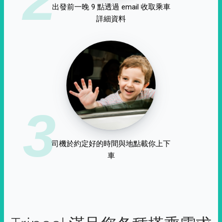
出發前一晚 9 點透過 email 收取乘車
詳細資料
3
司機於約定好的時間與地點載你上下
車