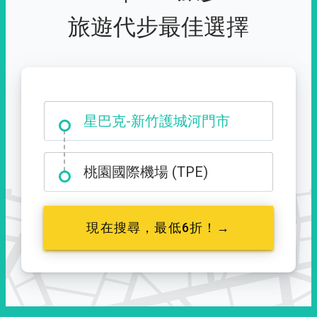
旅遊代步最佳選擇
大霸尖山登山口
桃園國際機場 (TPE)
現在搜尋，最低6折！→