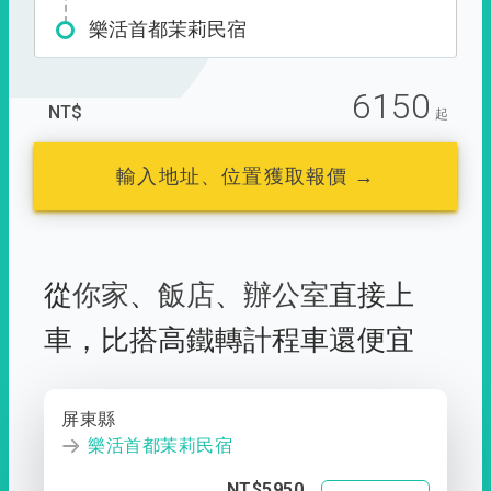
樂活首都茉莉民宿
6150
NT$
起
輸入地址、位置獲取報價 →
從
你家
、
飯店
、
辦公室
直接上
車，
比搭高鐵轉計程車還便宜
屏東縣
樂活首都茉莉民宿
NT$5950