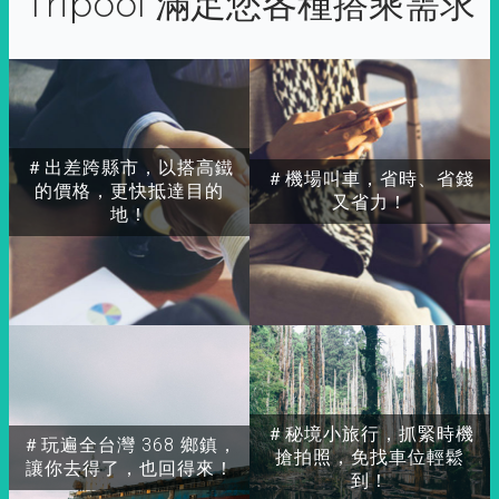
Tripool 滿足您各種搭乘需求
＃出差跨縣市，以搭高鐵
＃機場叫車，省時、省錢
的價格，更快抵達目的
又省力！
地！
＃秘境小旅行，抓緊時機
＃玩遍全台灣 368 鄉鎮，
搶拍照，免找車位輕鬆
讓你去得了，也回得來！
到！