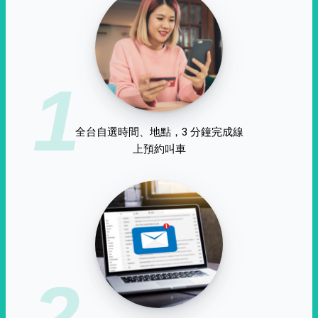
1
全台自選時間、地點，3 分鐘完成線
上預約叫車
2