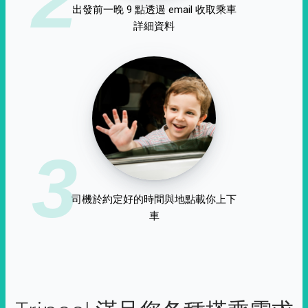
出發前一晚 9 點透過 email 收取乘車
詳細資料
3
司機於約定好的時間與地點載你上下
車