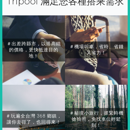
Tripool 滿足您各種搭乘需求
＃出差跨縣市，以搭高鐵
＃機場叫車，省時、省錢
的價格，更快抵達目的
又省力！
地！
＃秘境小旅行，抓緊時機
＃玩遍全台灣 368 鄉鎮，
搶拍照，免找車位輕鬆
讓你去得了，也回得來！
到！