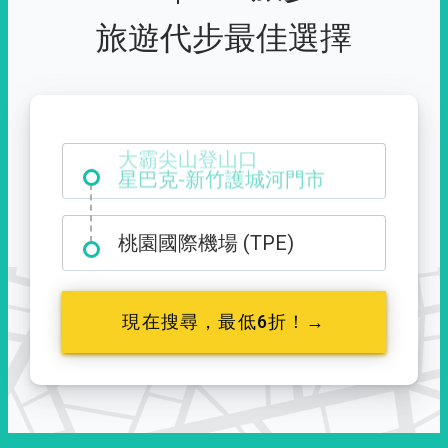
旅遊代步最佳選擇
大霸尖山登山口
桃園國際機場 (TPE)
現在搜尋，最低6折！→