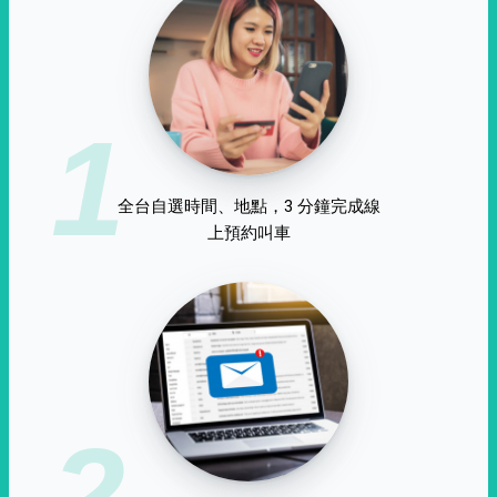
1
全台自選時間、地點，3 分鐘完成線
上預約叫車
2