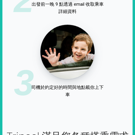
出發前一晚 9 點透過 email 收取乘車
詳細資料
3
司機於約定好的時間與地點載你上下
車