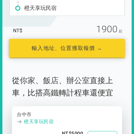
橙天享玩民宿
1900
NT$
起
輸入地址、位置獲取報價 →
從
你家
、
飯店
、
辦公室
直接上
車，
比搭高鐵轉計程車還便宜
台中市
橙天享玩民宿
NT$5000