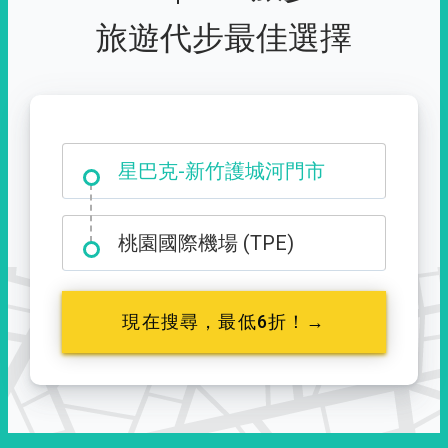
旅遊代步最佳選擇
大霸尖山登山口
星巴克-新竹護城河門市
桃園國際機場 (TPE)
現在搜尋，最低6折！→