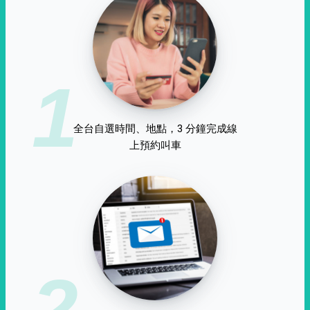
1
全台自選時間、地點，3 分鐘完成線
上預約叫車
2