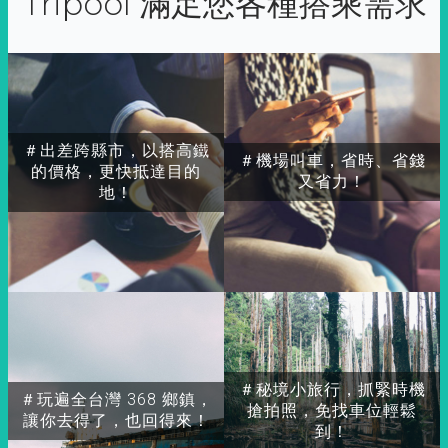
Tripool 滿足您各種搭乘需求
＃出差跨縣市，以搭高鐵
＃機場叫車，省時、省錢
的價格，更快抵達目的
又省力！
地！
＃秘境小旅行，抓緊時機
＃玩遍全台灣 368 鄉鎮，
搶拍照，免找車位輕鬆
讓你去得了，也回得來！
到！