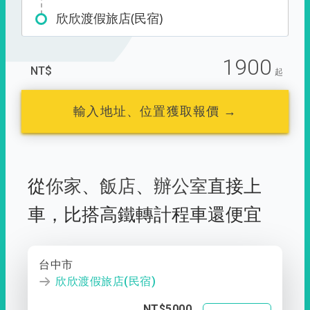
欣欣渡假旅店(民宿)
1900
NT$
起
輸入地址、位置獲取報價 →
從
你家
、
飯店
、
辦公室
直接上
車，
比搭高鐵轉計程車還便宜
台中市
欣欣渡假旅店(民宿)
NT$5000