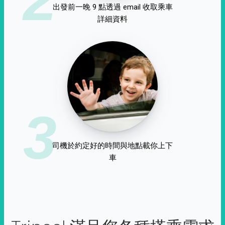
出發前一晚 9 點透過 email 收取乘車
詳細資料
3
司機於約定好的時間與地點載你上下
車