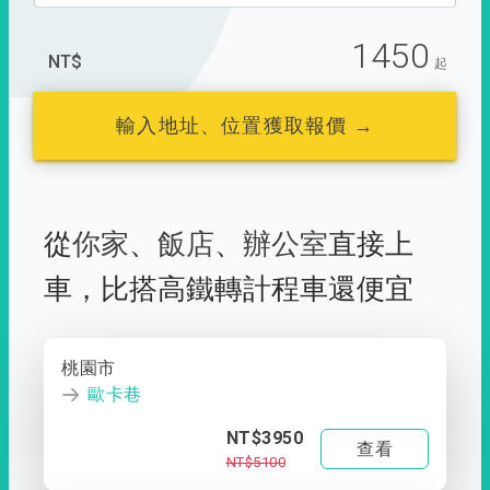
1450
NT$
起
輸入地址、位置獲取報價 →
從
你家
、
飯店
、
辦公室
直接上
車，
比搭高鐵轉計程車還便宜
桃園市
歐卡巷
NT$3950
查看
NT$5100