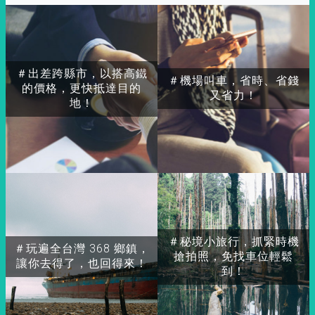
＃出差跨縣市，以搭高鐵
＃機場叫車，省時、省錢
的價格，更快抵達目的
又省力！
地！
＃秘境小旅行，抓緊時機
＃玩遍全台灣 368 鄉鎮，
搶拍照，免找車位輕鬆
讓你去得了，也回得來！
到！