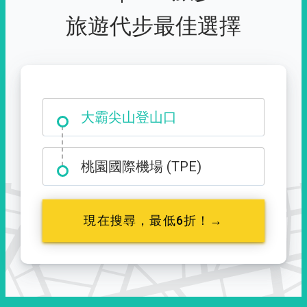
旅遊代步最佳選擇
大霸尖山登山口
桃園國際機場 (TPE)
現在搜尋，最低6折！→