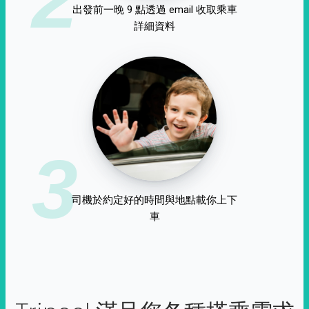
出發前一晚 9 點透過 email 收取乘車
詳細資料
3
司機於約定好的時間與地點載你上下
車