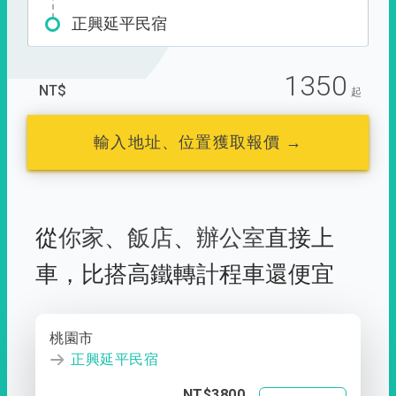
正興延平民宿
1350
NT$
起
輸入地址、位置獲取報價 →
從
你家
、
飯店
、
辦公室
直接上
車，
比搭高鐵轉計程車還便宜
桃園市
正興延平民宿
NT$3800