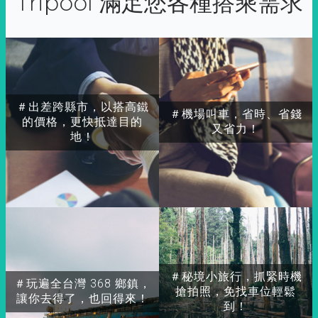
Tripool 滿足您各種搭乘需求
＃出差跨縣市，以搭高鐵
＃機場叫車，省時、省錢
的價格，更快抵達目的
又省力！
地！
＃秘境小旅行，抓緊時機
＃玩遍全台灣 368 鄉鎮，
搶拍照，免找車位輕鬆
讓你去得了，也回得來！
到！