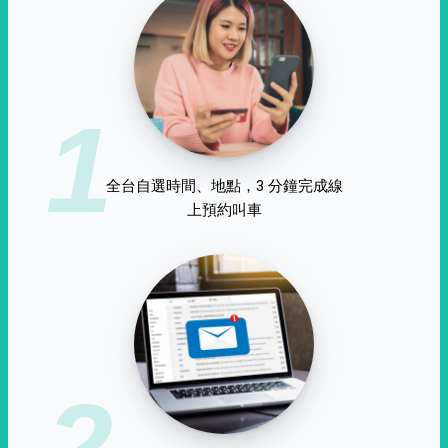
1
全台自選時間、地點，3 分鐘完成線
上預約叫車
2