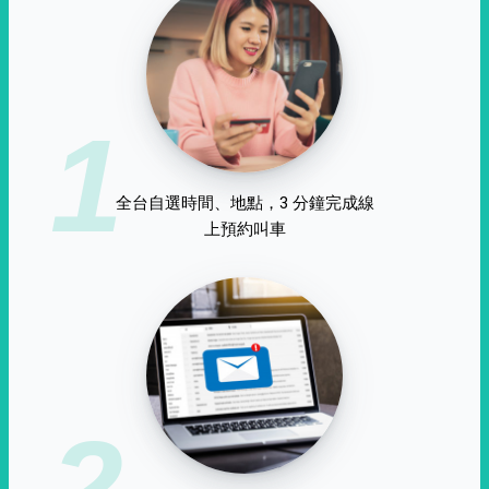
1
全台自選時間、地點，3 分鐘完成線
上預約叫車
2