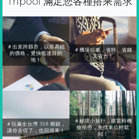
Tripool 滿足您各種搭乘需求
＃出差跨縣市，以搭高鐵
＃機場叫車，省時、省錢
的價格，更快抵達目的
又省力！
地！
＃秘境小旅行，抓緊時機
＃玩遍全台灣 368 鄉鎮，
搶拍照，免找車位輕鬆
讓你去得了，也回得來！
到！