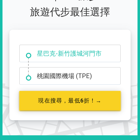
旅遊代步最佳選擇
大霸尖山登山口
星巴克-新竹護城河門市
桃園國際機場 (TPE)
現在搜尋，最低6折！→