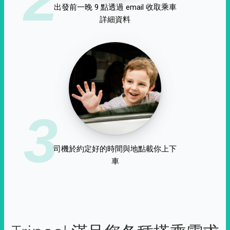
出發前一晚 9 點透過 email 收取乘車
詳細資料
3
司機於約定好的時間與地點載你上下
車