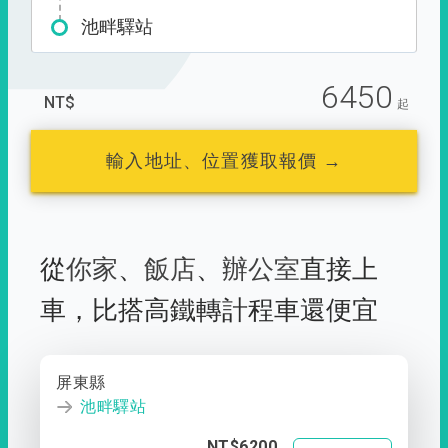
池畔驛站
6450
NT$
起
輸入地址、位置獲取報價 →
從
你家
、
飯店
、
辦公室
直接上
車，
比搭高鐵轉計程車還便宜
屏東縣
池畔驛站
NT$6200