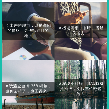
＃出差跨縣市，以搭高鐵
＃機場叫車，省時、省錢
的價格，更快抵達目的
又省力！
地！
＃秘境小旅行，抓緊時機
＃玩遍全台灣 368 鄉鎮，
搶拍照，免找車位輕鬆
讓你去得了，也回得來！
到！