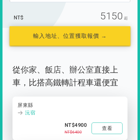
5150
NT$
起
輸入地址、位置獲取報價 →
從
你家
、
飯店
、
辦公室
直接上
車，
比搭高鐵轉計程車還便宜
屏東縣
沅宿
NT$4900
查看
NT$6400