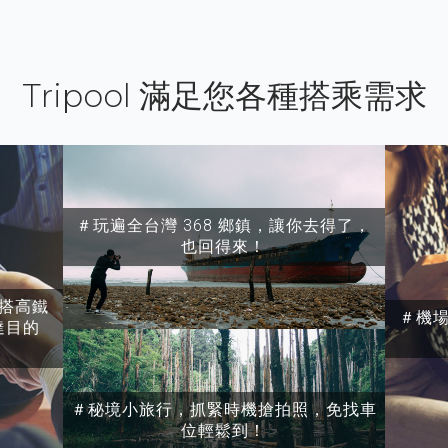
Tripool 滿足您各種搭乘需求
＃玩遍全台灣 368 鄉鎮，讓你去得了，
也回得來！
搭高鐵
＃機
達目的
＃秘境小旅行，抓緊時機搶拍照，免找車
位輕鬆到！