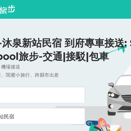
沐泉新站民宿 到府專車接送: $5
ipool旅步-交通|接駁|包車
，機場接送
遊、閨蜜小旅行、跨縣市出差
站民宿