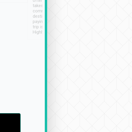
often limited English it
潔, 沒有煙味, 車
takes the difficulty out of
定
communicating the
destination details and
paying online prior to the
trip is very convenient.
Highly recommended