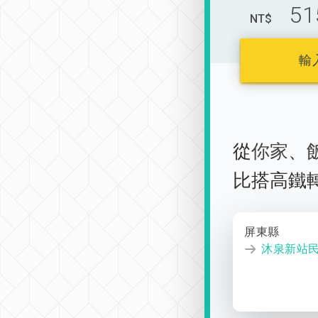
51
NT$
輸
從
你家
、
比搭高鐵
屏東縣
沐泉新站