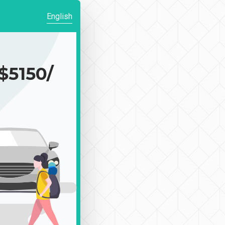
English
150/