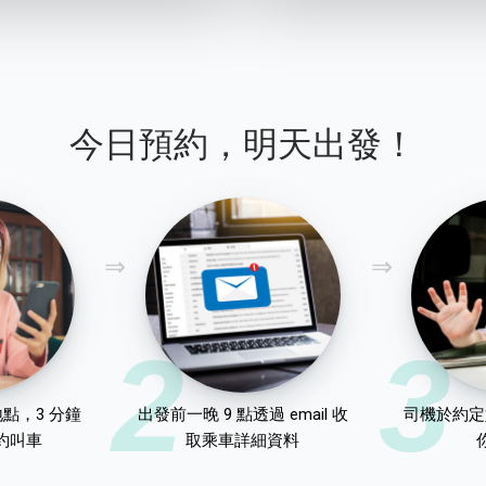
今日預約，明天出發！
2
3
點，3 分鐘
出發前一晚 9 點透過 email 收
司機於約定
約叫車
取乘車詳細資料