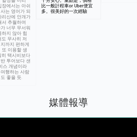
 일정을 미리
十分安心。重點是，價格
입장에서는 아쉬
比一般計程車or Uber便宜
사는 영어가 되
多。很美好的一次經驗
아리산에 안개가
해서 추월하며
가 너무 무서워
통하지 않아 힘
래도 무사히 저
적지까지 편하게
 또 이용할 생
실히 택시비보다
반 투어보다 샌
서비스 개념이라
유여행하는 사람
도 좋을 듯.
媒體報導