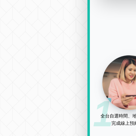
1
全台自選時間、地
完成線上預