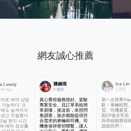
網友誠心推薦
陳婉琪
Ice Lin
a Lovely
2 週前
nth ago
3 週前
어로 예약 상담
真心覺得服務很好。駕駛
第一次搭乘Trip
 가능하다. 크
專業安全。且訂單系統簡
歡！車輛狀態
날에도 늦게까지
單易懂，接送前，依照問
質、司機素質
셨고 친절했다.
卷調查，旅步都能提供符
面CP值非常高
 전날 현지 시간
合需求的車輛和司機。司
與孕婦都覺得
시에 배차 정보를
機會保持密切聯繫，讓人
謝謝您們！