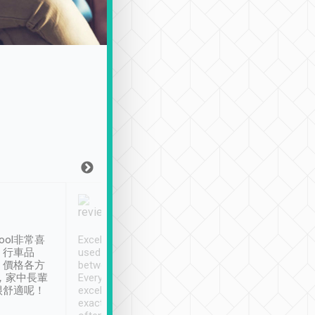
Joy Marsh
Benny Lau
1月12日
1 個月前
ool非常喜
Excellent service. We have
清境入住1晚, 由
、行車品
used Tripool to travel
清境, 都是乘坐由 Tri
、價格各方
between cities in Taiwan.
安排的車子, 接送都
，家中長輩
Every driver has been
去程司機早10分鐘到
很舒適呢！
excellent and arrives
程時遇上道路阻塞, 
exactly on time. As there is
鐘到達(可以接受),