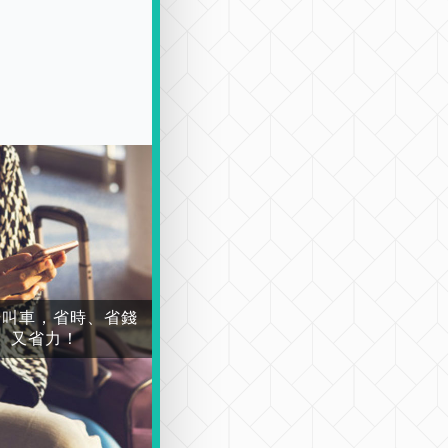
場叫車，省時、省錢
又省力！