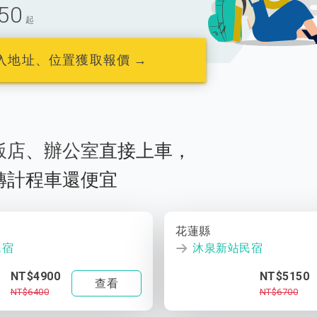
50
起
入地址、位置獲取報價 →
飯店
、
辦公室
直接上車，
轉計程車還便宜
花蓮縣
民宿
沐泉新站民宿
NT$4900
NT$5150
查看
NT$6400
NT$6700