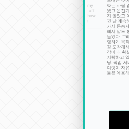
ther places of
booking to confirm if I
보내는 것이
t not known to
have safely arrived at my
짜는 사람 
 so definitely more
destination after drop-off.
웠고 운전기
se” feels). Really
Definitely something I have
지 않았고 
t. No delay in
not seen elsewhere 👍
낀 날 계속
and had a lovely
가서 동승자
up to lavender
해서 말도 
 Thank you tripool!
들었다. 그
렴하게 목
잘 도착해서
각이다. 확
저렴하고 일
딩. 픽업 
여럿이 자
들은 애용해