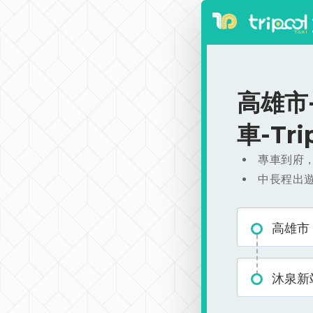
高雄市-
車-Tr
專車到府
中長程出
高雄市
沐泉新