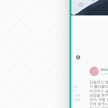
Sean Lee
Jack Ng
Eric
2018年12月30日
1個月前
a mo
ooking to Lavender
Tripool provides great
친절하고 영
- taichung.
service, vehicles in good-
이 빨리빨리
nous area with
condition and the driver
리스마스 
ny public transport.
service was awesome and
상담을 해주
er was so helpful
thoughtful. Driver went the
단지, 여행
ty ( telling us
extra mile on my last
으로 밤 9