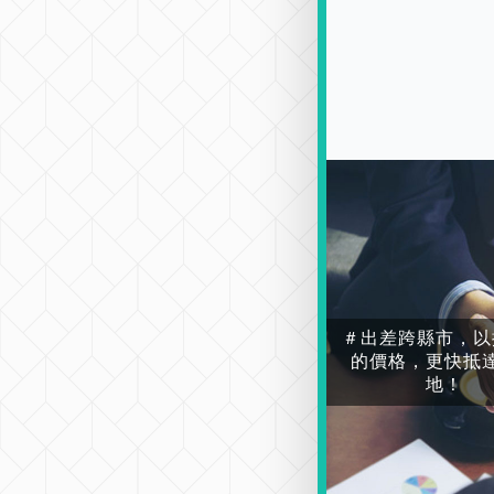
＃出差跨縣市，以
的價格，更快抵
地！