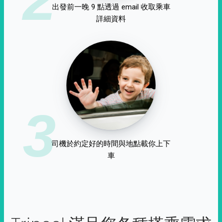
出發前一晚 9 點透過 email 收取乘車
詳細資料
3
司機於約定好的時間與地點載你上下
車