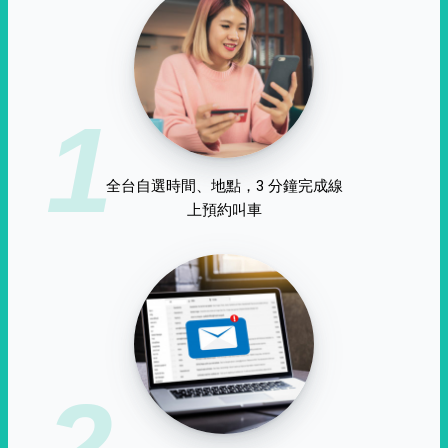
1
全台自選時間、地點，3 分鐘完成線
上預約叫車
2