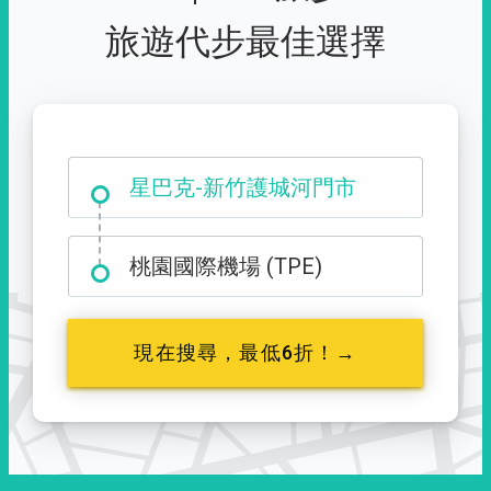
旅遊代步最佳選擇
大霸尖山登山口
星巴克-新竹護城河門市
桃園國際機場 (TPE)
現在搜尋，最低6折！→