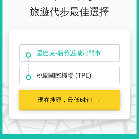
旅遊代步最佳選擇
大霸尖山登山口
星巴克-新竹護城河門市
桃園國際機場 (TPE)
現在搜尋，最低6折！→