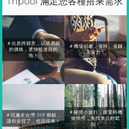
Tripool 滿足您各種搭乘需求
＃出差跨縣市，以搭高鐵
＃機場叫車，省時、省錢
的價格，更快抵達目的
又省力！
地！
＃秘境小旅行，抓緊時機
＃玩遍全台灣 368 鄉鎮，
搶拍照，免找車位輕鬆
讓你去得了，也回得來！
到！