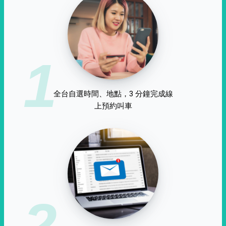
1
全台自選時間、地點，3 分鐘完成線
上預約叫車
2