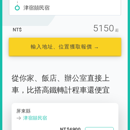
津宿囍民宿
5150
NT$
起
輸入地址、位置獲取報價 →
從
你家
、
飯店
、
辦公室
直接上
車，
比搭高鐵轉計程車還便宜
屏東縣
津宿囍民宿
NT$4900