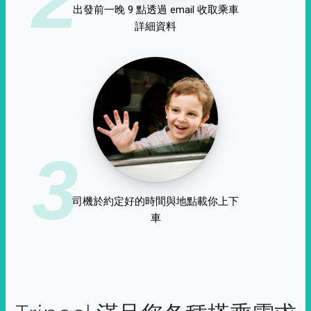
出發前一晚 9 點透過 email 收取乘車
詳細資料
3
司機於約定好的時間與地點載你上下
車