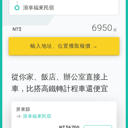
浪幸福來民宿
6950
NT$
起
輸入地址、位置獲取報價 →
從
你家
、
飯店
、
辦公室
直接上
車，
比搭高鐵轉計程車還便宜
屏東縣
浪幸福來民宿
NT$6700