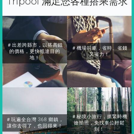
Tripool 滿足您各種搭乘需求
＃出差跨縣市，以搭高鐵
＃機場叫車，省時、省錢
的價格，更快抵達目的
又省力！
地！
＃秘境小旅行，抓緊時機
＃玩遍全台灣 368 鄉鎮，
搶拍照，免找車位輕鬆
讓你去得了，也回得來！
到！