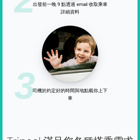
出發前一晚 9 點透過 email 收取乘車
詳細資料
3
司機於約定好的時間與地點載你上下
車