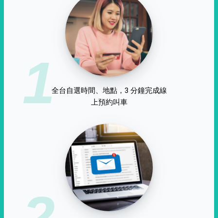
1
全台自選時間、地點，3 分鐘完成線
上預約叫車
2