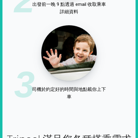
出發前一晚 9 點透過 email 收取乘車
詳細資料
3
司機於約定好的時間與地點載你上下
車