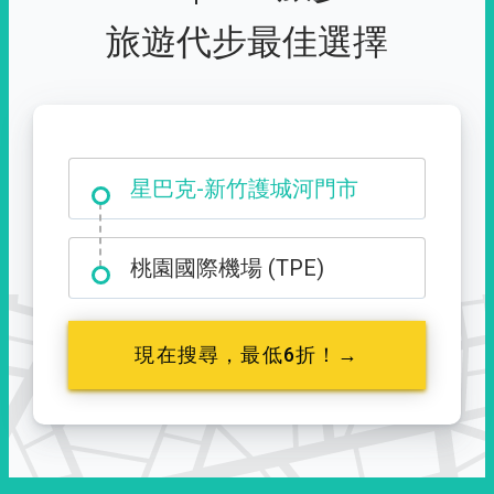
旅遊代步最佳選擇
大霸尖山登山口
星巴克-新竹護城河門市
桃園國際機場 (TPE)
現在搜尋，最低6折！→