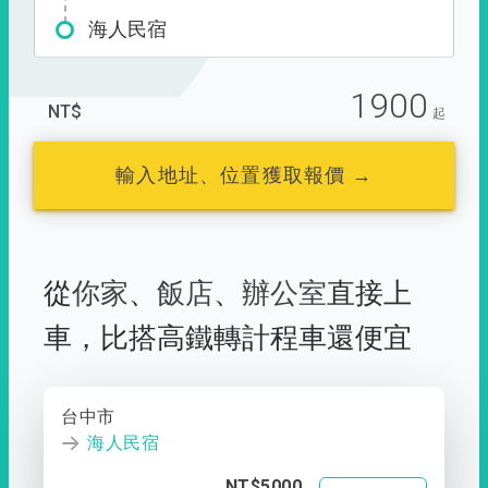
海人民宿
1900
NT$
起
輸入地址、位置獲取報價 →
從
你家
、
飯店
、
辦公室
直接上
車，
比搭高鐵轉計程車還便宜
台中市
海人民宿
NT$5000