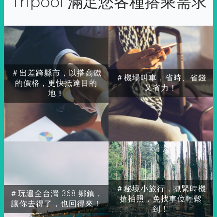
Tripool 滿足您各種搭乘需求
＃出差跨縣市，以搭高鐵
＃機場叫車，省時、省錢
的價格，更快抵達目的
又省力！
地！
＃秘境小旅行，抓緊時機
＃玩遍全台灣 368 鄉鎮，
搶拍照，免找車位輕鬆
讓你去得了，也回得來！
到！