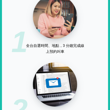
1
全台自選時間、地點，3 分鐘完成線
上預約叫車
2