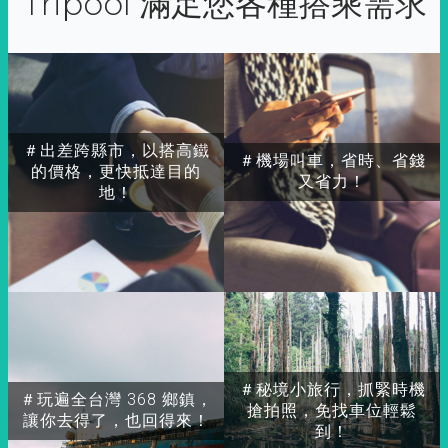
Tripool 滿足您各種搭乘需求
＃出差跨縣市，以搭高鐵
＃機場叫車，省時、省錢
的價格，更快抵達目的
又省力！
地！
＃秘境小旅行，抓緊時機
＃玩遍全台灣 368 鄉鎮，
搶拍照，免找車位輕鬆
讓你去得了，也回得來！
到！