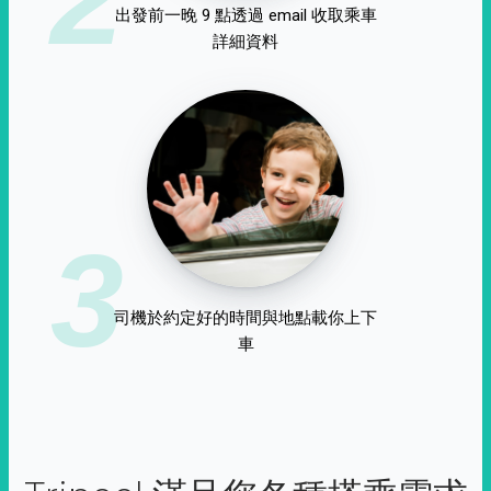
出發前一晚 9 點透過 email 收取乘車
詳細資料
3
司機於約定好的時間與地點載你上下
車