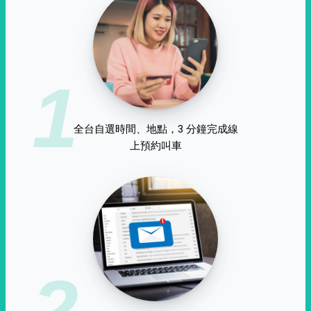
1
全台自選時間、地點，3 分鐘完成線
上預約叫車
2