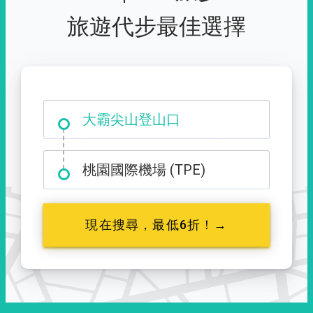
旅遊代步最佳選擇
大霸尖山登山口
桃園國際機場 (TPE)
現在搜尋，最低6折！→