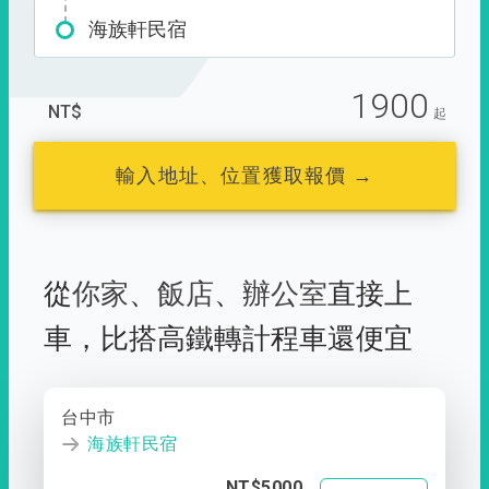
海族軒民宿
1900
NT$
起
輸入地址、位置獲取報價 →
從
你家
、
飯店
、
辦公室
直接上
車，
比搭高鐵轉計程車還便宜
台中市
海族軒民宿
NT$5000