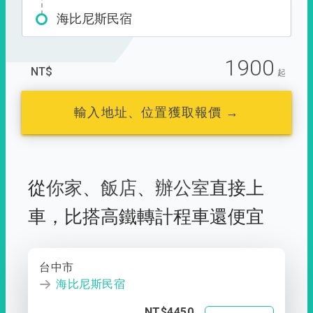
海比尼斯民宿
1900
NT$
起
輸入地址、位置獲取報價 →
從
你家
、
飯店
、
辦公室
直接上
車，
比搭高鐵轉計程車還便宜
台中市
海比尼斯民宿
NT$4450