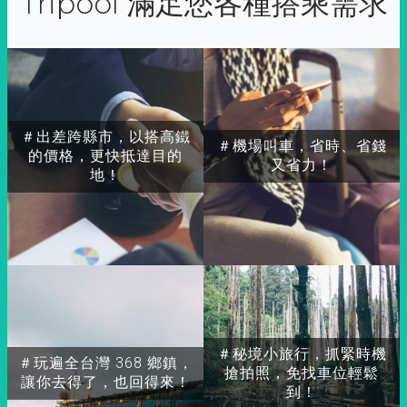
Tripool 滿足您各種搭乘需求
＃出差跨縣市，以搭高鐵
＃機場叫車，省時、省錢
的價格，更快抵達目的
又省力！
地！
＃秘境小旅行，抓緊時機
＃玩遍全台灣 368 鄉鎮，
搶拍照，免找車位輕鬆
讓你去得了，也回得來！
到！