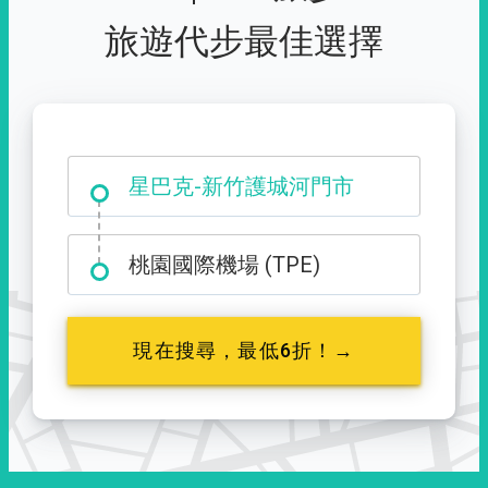
旅遊代步最佳選擇
大霸尖山登山口
桃園國際機場 (TPE)
現在搜尋，最低6折！→