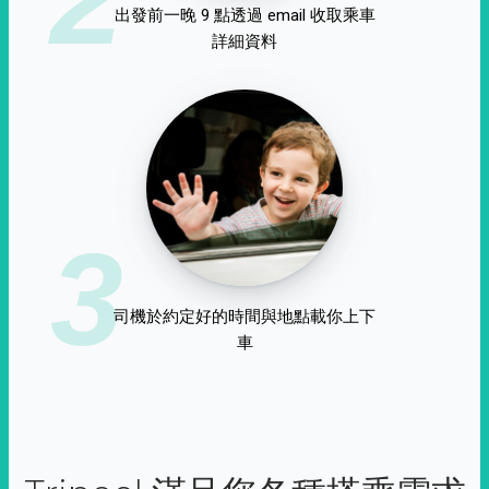
出發前一晚 9 點透過 email 收取乘車
詳細資料
3
司機於約定好的時間與地點載你上下
車