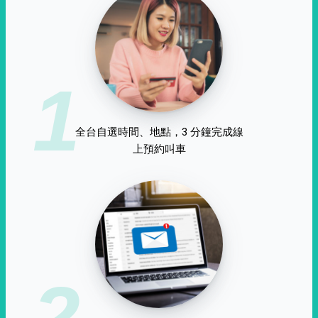
1
全台自選時間、地點，3 分鐘完成線
上預約叫車
2