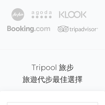
Tripool 旅步
旅遊代步最佳選擇