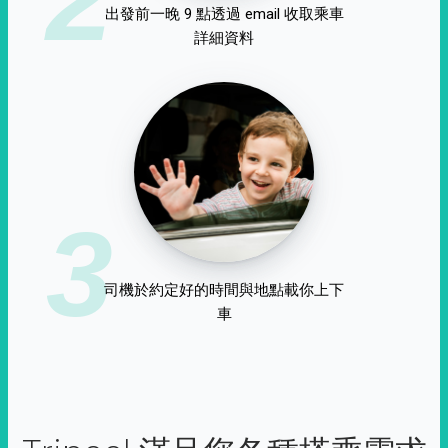
出發前一晚 9 點透過 email 收取乘車
詳細資料
3
司機於約定好的時間與地點載你上下
車