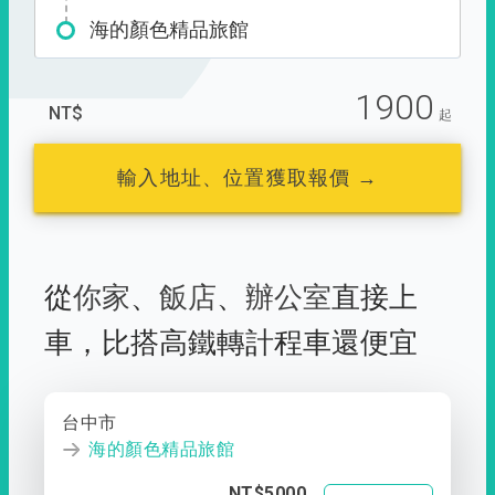
海的顏色精品旅館
1900
NT$
起
輸入地址、位置獲取報價 →
從
你家
、
飯店
、
辦公室
直接上
車，
比搭高鐵轉計程車還便宜
台中市
海的顏色精品旅館
NT$5000