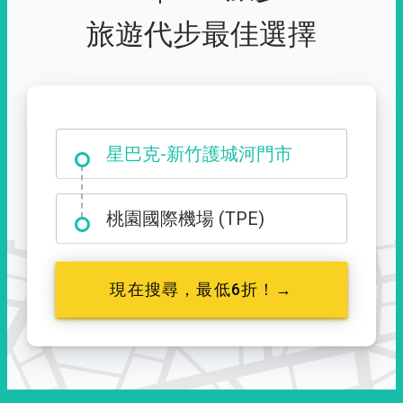
旅遊代步最佳選擇
大霸尖山登山口
星巴克-新竹護城河門市
桃園國際機場 (TPE)
現在搜尋，最低6折！→