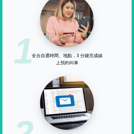
1
全台自選時間、地點，3 分鐘完成線
上預約叫車
2