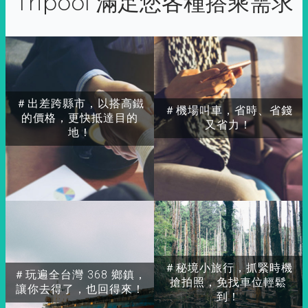
Tripool 滿足您各種搭乘需求
＃出差跨縣市，以搭高鐵
＃機場叫車，省時、省錢
的價格，更快抵達目的
又省力！
地！
＃秘境小旅行，抓緊時機
＃玩遍全台灣 368 鄉鎮，
搶拍照，免找車位輕鬆
讓你去得了，也回得來！
到！