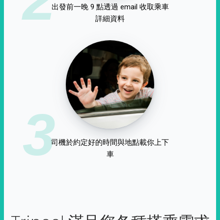
出發前一晚 9 點透過 email 收取乘車
詳細資料
3
司機於約定好的時間與地點載你上下
車