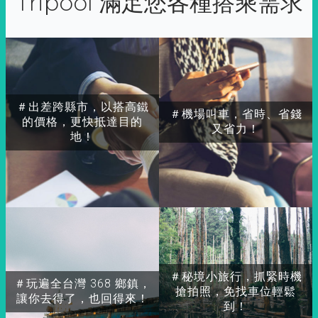
Tripool 滿足您各種搭乘需求
＃出差跨縣市，以搭高鐵
＃機場叫車，省時、省錢
的價格，更快抵達目的
又省力！
地！
＃秘境小旅行，抓緊時機
＃玩遍全台灣 368 鄉鎮，
搶拍照，免找車位輕鬆
讓你去得了，也回得來！
到！