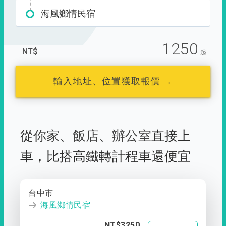
海風鄉情民宿
1250
NT$
起
輸入地址、位置獲取報價 →
從
你家
、
飯店
、
辦公室
直接上
車，
比搭高鐵轉計程車還便宜
台中市
海風鄉情民宿
NT$3250