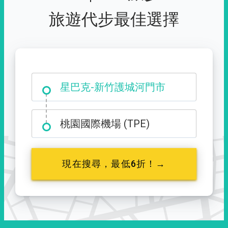
旅遊代步最佳選擇
大霸尖山登山口
星巴克-新竹護城河門市
桃園國際機場 (TPE)
現在搜尋，最低6折！→