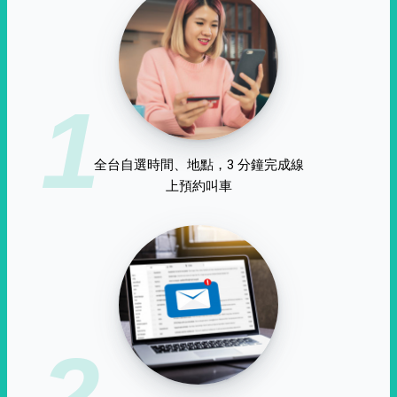
1
全台自選時間、地點，3 分鐘完成線
上預約叫車
2