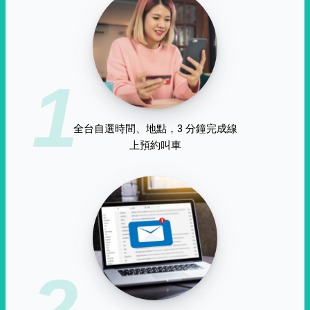
1
全台自選時間、地點，3 分鐘完成線
上預約叫車
2