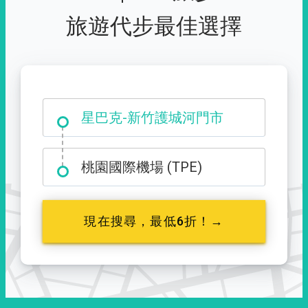
旅遊代步最佳選擇
大霸尖山登山口
星巴克-新竹護城河門市
桃園國際機場 (TPE)
現在搜尋，最低6折！→