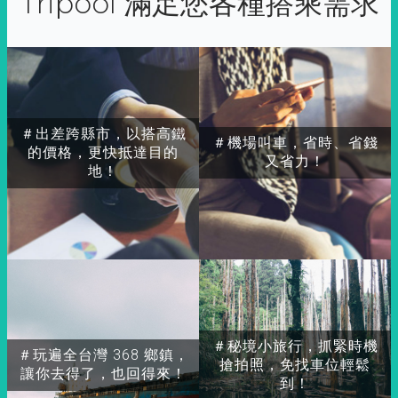
Tripool 滿足您各種搭乘需求
＃出差跨縣市，以搭高鐵
＃機場叫車，省時、省錢
的價格，更快抵達目的
又省力！
地！
＃秘境小旅行，抓緊時機
＃玩遍全台灣 368 鄉鎮，
搶拍照，免找車位輕鬆
讓你去得了，也回得來！
到！