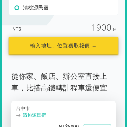
清桃源民宿
1900
NT$
起
輸入地址、位置獲取報價 →
從
你家
、
飯店
、
辦公室
直接上
車，
比搭高鐵轉計程車還便宜
台中市
清桃源民宿
NT$5000