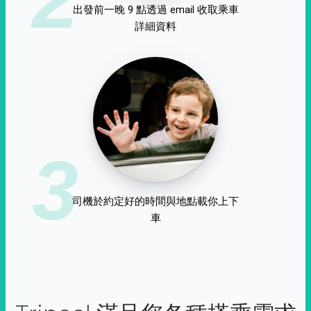
出發前一晚 9 點透過 email 收取乘車
詳細資料
3
司機於約定好的時間與地點載你上下
車