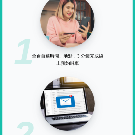
1
全台自選時間、地點，3 分鐘完成線
上預約叫車
2