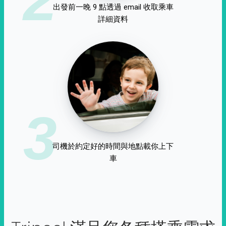
出發前一晚 9 點透過 email 收取乘車
詳細資料
3
司機於約定好的時間與地點載你上下
車