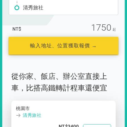
清秀旅社
1750
NT$
起
輸入地址、位置獲取報價 →
從
你家
、
飯店
、
辦公室
直接上
車，
比搭高鐵轉計程車還便宜
桃園市
清秀旅社
NT$3400