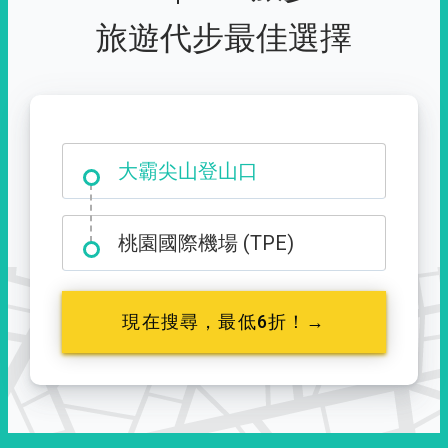
旅遊代步最佳選擇
大霸尖山登山口
桃園國際機場 (TPE)
現在搜尋，最低6折！→