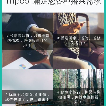
Tripool 滿足您各種搭乘需求
＃出差跨縣市，以搭高鐵
＃機場叫車，省時、省錢
的價格，更快抵達目的
又省力！
地！
＃秘境小旅行，抓緊時機
＃玩遍全台灣 368 鄉鎮，
搶拍照，免找車位輕鬆
讓你去得了，也回得來！
到！