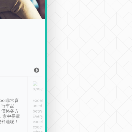
Joy Marsh
Benny Lau
1月12日
1 個月前
ool非常喜
Excellent service. We have
清境入住1晚, 由
、行車品
used Tripool to travel
清境, 都是乘坐由 Tri
、價格各方
between cities in Taiwan.
安排的車子, 接送都
，家中長輩
Every driver has been
去程司機早10分鐘到
很舒適呢！
excellent and arrives
程時遇上道路阻塞, 
exactly on time. As there is
鐘到達(可以接受),