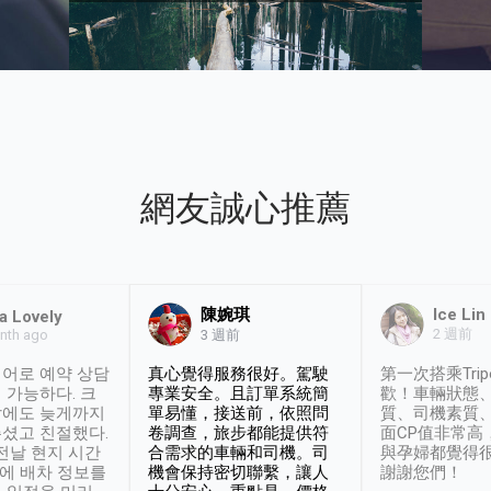
網友誠心推薦
陳婉琪
Ice Lin
a Lovely
2 週前
nth ago
3 週前
어로 예약 상담
真心覺得服務很好。駕駛
第一次搭乘Trip
 가능하다. 크
專業安全。且訂單系統簡
歡！車輛狀態
날에도 늦게까지
單易懂，接送前，依照問
質、司機素質
셨고 친절했다.
卷調查，旅步都能提供符
面CP值非常高
 전날 현지 시간
合需求的車輛和司機。司
與孕婦都覺得
시에 배차 정보를
機會保持密切聯繫，讓人
謝謝您們！