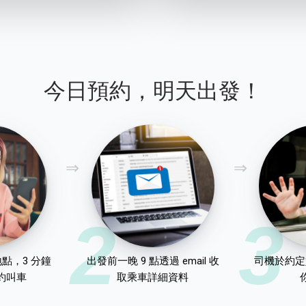
今日預約，明天出發！
2
3
點，3 分鐘
出發前一晚 9 點透過 email 收
司機於約定
約叫車
取乘車詳細資料