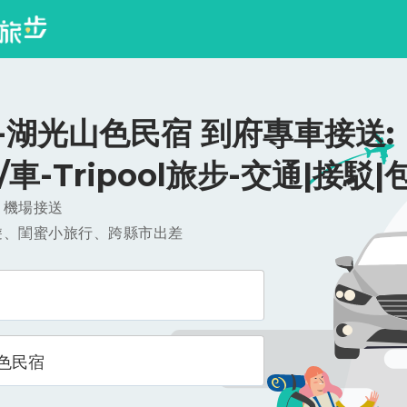
-湖光山色民宿 到府專車接送:
0/車-Tripool旅步-交通|接駁|
，機場接送
遊、閨蜜小旅行、跨縣市出差
色民宿