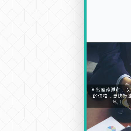
＃出差跨縣市，以
的價格，更快抵
地！