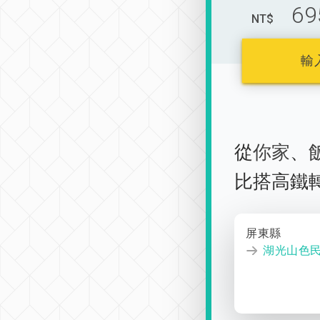
69
NT$
輸
從
你家
、
比搭高鐵
屏東縣
湖光山色