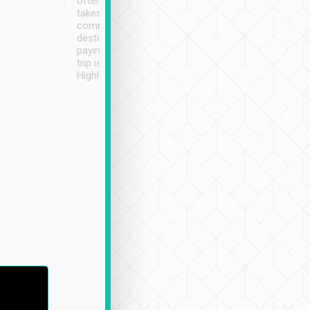
often limited English it
潔, 沒有煙味, 車
takes the difficulty out of
定
communicating the
destination details and
paying online prior to the
trip is very convenient.
Highly recommended