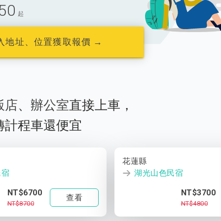
50
起
入地址、位置獲取報價 →
飯店
、
辦公室
直接上車，
轉計程車還便宜
花蓮縣
民宿
湖光山色民宿
NT$6700
NT$3700
查看
NT$8700
NT$4800