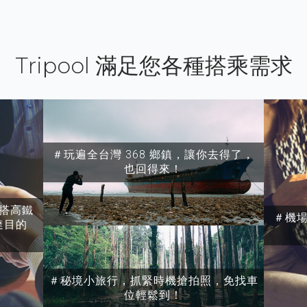
Tripool 滿足您各種搭乘需求
＃玩遍全台灣 368 鄉鎮，讓你去得了，
也回得來！
搭高鐵
＃機
達目的
＃秘境小旅行，抓緊時機搶拍照，免找車
位輕鬆到！