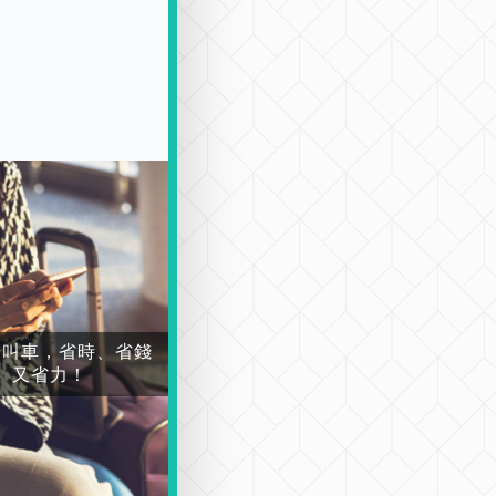
場叫車，省時、省錢
又省力！