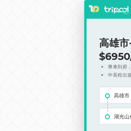
高雄市
$695
專車到府
中長程出
高雄市
湖光山