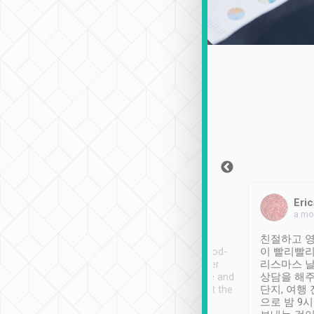
Sean Lee
Jack Ng
Eric
2018年12月30日
1個月前
a mo
ooking to Lavender
Tripool provides great
친절하고 영
- taichung.
service, vehicles in good-
이 빨리빨리
nous area with
condition and the driver
리스마스 
ny public transport.
service was awesome and
상담을 해주
er was so helpful
thoughtful. Driver went the
단지, 여행
ty ( telling us
extra mile on my last
으로 밤 9