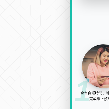
1
全台自選時間、地
完成線上預