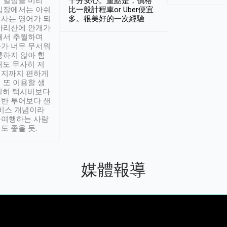
 일정을 미리
十分安心。重點是，價格
입장에서는 아쉬
比一般計程車or Uber便宜
사는 영어가 되
多。很美好的一次經驗
아리산에 안개가
해서 추월하며
가 너무 무서워
통하지 않아 힘
래도 무사히 저
적지까지 편하게
 또 이용할 생
실히 택시비보다
반 투어보다 샌
서비스 개념이라
유여행하는 사람
도 좋을 듯.
媒體報導