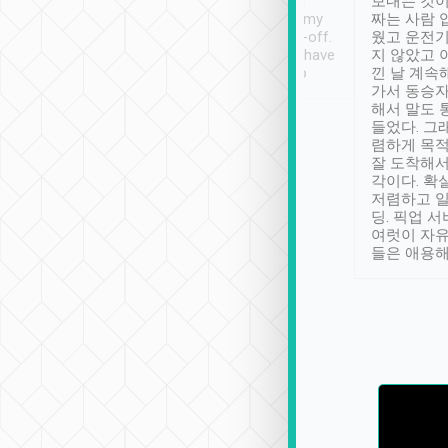
ther places of
booking to confirm if I
보내는 것이
t not known to
have safely arrived at my
짜는 사람 
 so definitely more
destination after drop-off.
웠고 운전기
se” feels). Really
Definitely something I have
지 않았고 
t. No delay in
not seen elsewhere 👍
낀 날 계속
and had a lovely
가서 동승자
up to lavender
해서 말도 
 Thank you tripool!
들었다. 그
렴하게 목
잘 도착해서
각이다. 확
저렴하고 일
딩. 픽업 
여럿이 자
들은 애용해