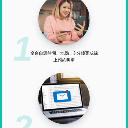
1
全台自選時間、地點，3 分鐘完成線
上預約叫車
2