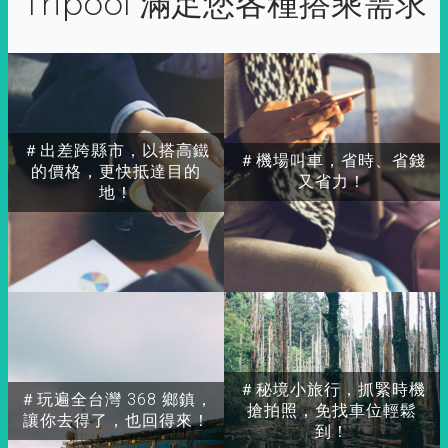
Tripool 滿足您各種搭乘需求
＃出差跨縣市，以搭高鐵
＃機場叫車，省時、省錢
的價格，更快抵達目的
又省力！
地！
＃秘境小旅行，抓緊時機
＃玩遍全台灣 368 鄉鎮，
搶拍照，免找車位輕鬆
讓你去得了，也回得來！
到！