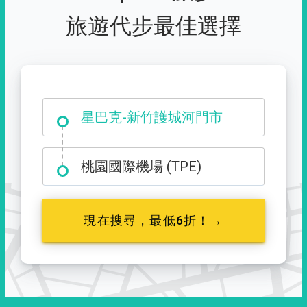
旅遊代步最佳選擇
大霸尖山登山口
星巴克-新竹護城河門市
桃園國際機場 (TPE)
現在搜尋，最低6折！→