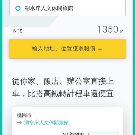
湖水岸人文休閒旅館
1350
NT$
起
輸入地址、位置獲取報價 →
從
你家
、
飯店
、
辦公室
直接上
車，
比搭高鐵轉計程車還便宜
桃園市
湖水岸人文休閒旅館
NT$3800