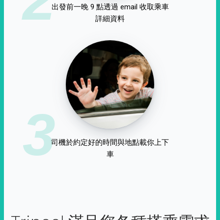
出發前一晚 9 點透過 email 收取乘車
詳細資料
3
司機於約定好的時間與地點載你上下
車