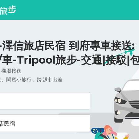
-澤信旅店民宿 到府專車接送:
0/車-Tripool旅步-交通|接駁|
，機場接送
遊、閨蜜小旅行、跨縣市出差
店民宿