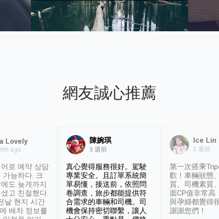
網友誠心推薦
陳婉琪
Ice Lin
a Lovely
2 週前
nth ago
3 週前
어로 예약 상담
真心覺得服務很好。駕駛
第一次搭乘Trip
 가능하다. 크
專業安全。且訂單系統簡
歡！車輛狀態
날에도 늦게까지
單易懂，接送前，依照問
質、司機素質
셨고 친절했다.
卷調查，旅步都能提供符
面CP值非常高
 전날 현지 시간
合需求的車輛和司機。司
與孕婦都覺得
시에 배차 정보를
機會保持密切聯繫，讓人
謝謝您們！