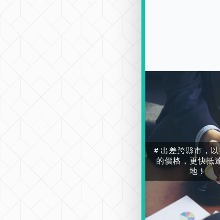
＃出差跨縣市，以
的價格，更快抵
地！