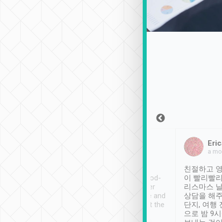
Sean Lee
Jack Ng
Eric
2018年12月30日
1個月前
a mo
ooking to Lavender
Tripool provides great
친절하고 영
- taichung.
service, vehicles in good-
이 빨리빨리
nous area with
condition and the driver
리스마스 
ny public transport.
service was awesome and
상담을 해주
er was so helpful
thoughtful. Driver went the
단지, 여행
ty ( telling us
extra mile on my last
으로 밤 9