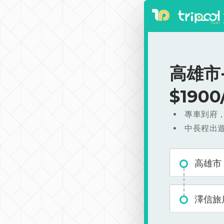
高雄市
$190
專車到府
中長程出
高雄市
澤信旅