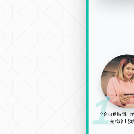
1
全台自選時間、地
完成線上預