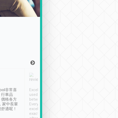
Joy Marsh
Benny Lau
1月12日
1 個月前
ool非常喜
Excellent service. We have
清境入住1晚, 由
、行車品
used Tripool to travel
清境, 都是乘坐由 Tri
、價格各方
between cities in Taiwan.
安排的車子, 接送都
，家中長輩
Every driver has been
去程司機早10分鐘到
很舒適呢！
excellent and arrives
程時遇上道路阻塞, 
exactly on time. As there is
鐘到達(可以接受),