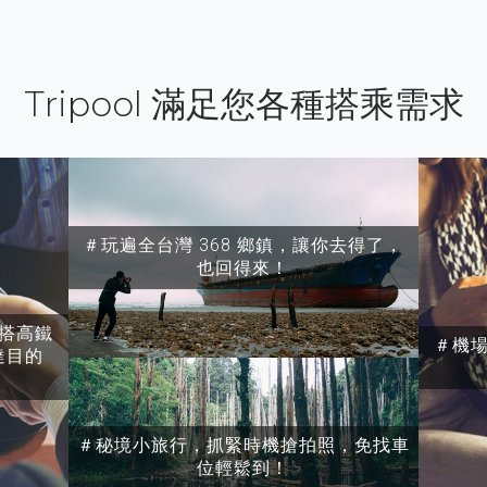
Tripool 滿足您各種搭乘需求
＃玩遍全台灣 368 鄉鎮，讓你去得了，
也回得來！
搭高鐵
＃機
達目的
＃秘境小旅行，抓緊時機搶拍照，免找車
位輕鬆到！