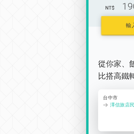
19
NT$
輸
從
你家
、
比搭高鐵
台中市
澤信旅店