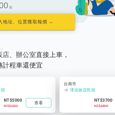
00
起
入地址、位置獲取報價 →
飯店
、
辦公室
直接上車，
轉計程車還便宜
台南市
民宿
澤信旅店民宿
NT$5000
NT$3700
查看
NT$6500
NT$4800