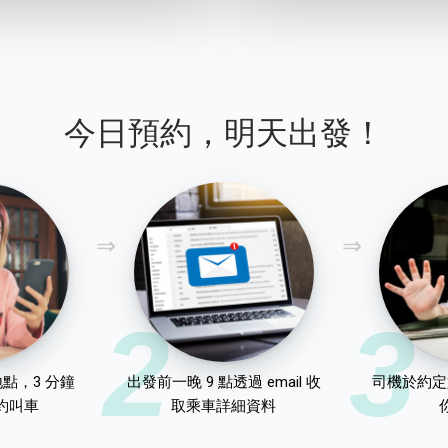
今日預約，明天出發！
2
3
點，3 分鐘
出發前一晚 9 點透過 email 收
司機於約定
約叫車
取乘車詳細資料