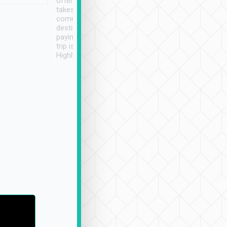
often limited English it
潔, 沒有煙味, 車
takes the difficulty out of
定
communicating the
destination details and
paying online prior to the
trip is very convenient.
Highly recommended