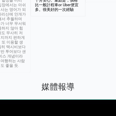
 일정을 미리
十分安心。重點是，價格
입장에서는 아쉬
比一般計程車or Uber便宜
사는 영어가 되
多。很美好的一次經驗
아리산에 안개가
해서 추월하며
가 너무 무서워
통하지 않아 힘
래도 무사히 저
적지까지 편하게
 또 이용할 생
실히 택시비보다
반 투어보다 샌
서비스 개념이라
유여행하는 사람
도 좋을 듯.
媒體報導