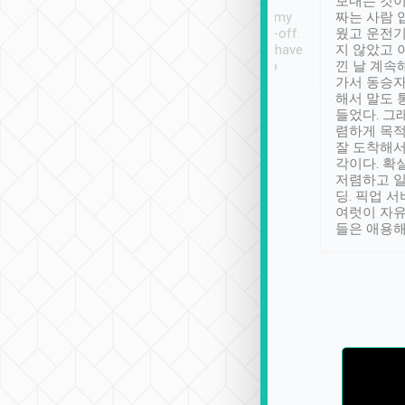
ther places of
booking to confirm if I
보내는 것이
t not known to
have safely arrived at my
짜는 사람 
 so definitely more
destination after drop-off.
웠고 운전기
se” feels). Really
Definitely something I have
지 않았고 
t. No delay in
not seen elsewhere 👍
낀 날 계속
and had a lovely
가서 동승자
up to lavender
해서 말도 
 Thank you tripool!
들었다. 그
렴하게 목
잘 도착해서
각이다. 확
저렴하고 일
딩. 픽업 
여럿이 자
들은 애용해