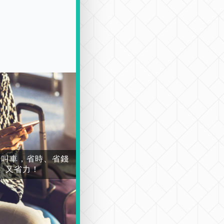
場叫車，省時、省錢
又省力！