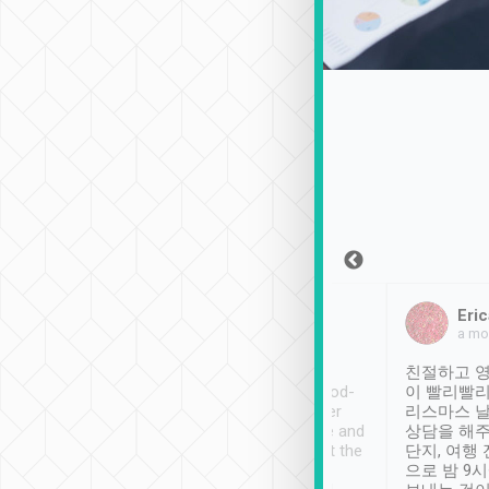
Sean Lee
Jack Ng
Eric
2018年12月30日
1個月前
a mo
ooking to Lavender
Tripool provides great
친절하고 영
- taichung.
service, vehicles in good-
이 빨리빨리
nous area with
condition and the driver
리스마스 
ny public transport.
service was awesome and
상담을 해주
er was so helpful
thoughtful. Driver went the
단지, 여행
ty ( telling us
extra mile on my last
으로 밤 9