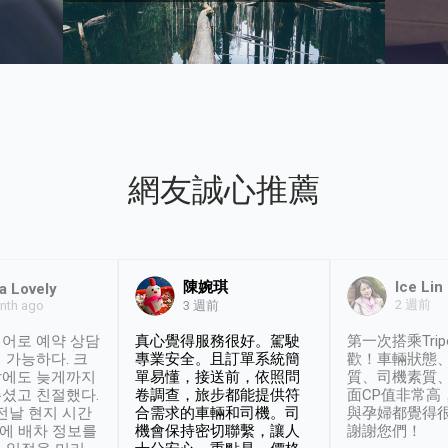
網友誠心推薦
陳婉琪
Ice Lin
a Lovely
2 週前
nth ago
3 週前
어로 예약 상담
真心覺得服務很好。駕駛
第一次搭乘Trip
 가능하다. 크
專業安全。且訂單系統簡
歡！車輛狀態
날에도 늦게까지
單易懂，接送前，依照問
質、司機素質
셨고 친절했다.
卷調查，旅步都能提供符
面CP值非常高
 전날 현지 시간
合需求的車輛和司機。司
與孕婦都覺得
시에 배차 정보를
機會保持密切聯繫，讓人
謝謝您們！