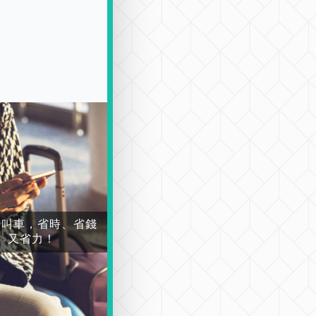
場叫車，省時、省錢
又省力！