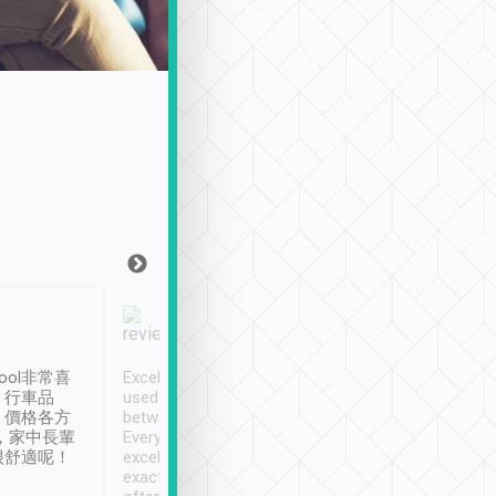
Joy Marsh
Benny Lau
1月12日
1 個月前
ool非常喜
Excellent service. We have
清境入住1晚, 由
、行車品
used Tripool to travel
清境, 都是乘坐由 Tri
、價格各方
between cities in Taiwan.
安排的車子, 接送都
，家中長輩
Every driver has been
去程司機早10分鐘到
很舒適呢！
excellent and arrives
程時遇上道路阻塞, 
exactly on time. As there is
鐘到達(可以接受),