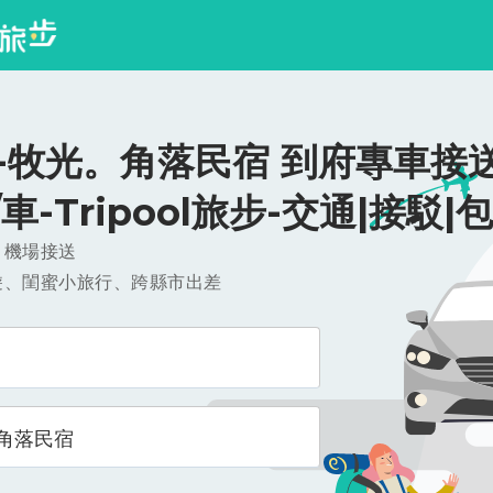
-牧光。角落民宿 到府專車接送
0/車-Tripool旅步-交通|接駁|
，機場接送
遊、閨蜜小旅行、跨縣市出差
角落民宿