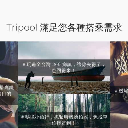
Tripool 滿足您各種搭乘需求
＃玩遍全台灣 368 鄉鎮，讓你去得了，
也回得來！
搭高鐵
＃機
達目的
＃秘境小旅行，抓緊時機搶拍照，免找車
位輕鬆到！