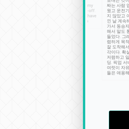
ther places of
booking to confirm if I
보내는 것이
t not known to
have safely arrived at my
짜는 사람 
 so definitely more
destination after drop-off.
웠고 운전기
se” feels). Really
Definitely something I have
지 않았고 
t. No delay in
not seen elsewhere 👍
낀 날 계속
and had a lovely
가서 동승자
up to lavender
해서 말도 
 Thank you tripool!
들었다. 그
렴하게 목
잘 도착해서
각이다. 확
저렴하고 일
딩. 픽업 
여럿이 자
들은 애용해