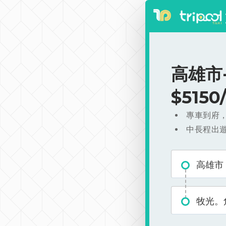
高雄市
$515
專車到府
中長程出
高雄市
牧光。