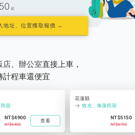
50
起
入地址、位置獲取報價 →
飯店
、
辦公室
直接上車，
轉計程車還便宜
花蓮縣
落民宿
牧光。角落民宿
NT$4900
NT$5150
查看
NT$6400
NT$6700