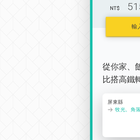
51
NT$
輸
從
你家
、
比搭高鐵
屏東縣
牧光。角