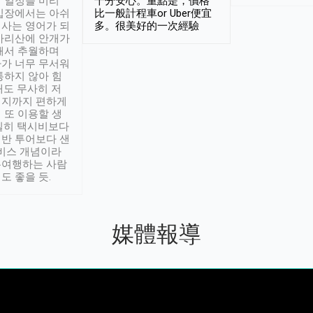
 일정을 미리
十分安心。重點是，價格
입장에서는 아쉬
比一般計程車or Uber便宜
사는 영어가 되
多。很美好的一次經驗
아리산에 안개가
해서 추월하며
가 너무 무서워
통하지 않아 힘
래도 무사히 저
적지까지 편하게
 또 이용할 생
실히 택시비보다
반 투어보다 샌
서비스 개념이라
유여행하는 사람
도 좋을 듯.
媒體報導