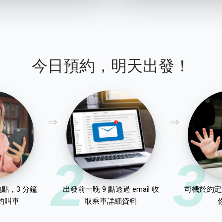
今日預約，明天出發！
2
3
點，3 分鐘
出發前一晚 9 點透過 email 收
司機於約定
約叫車
取乘車詳細資料