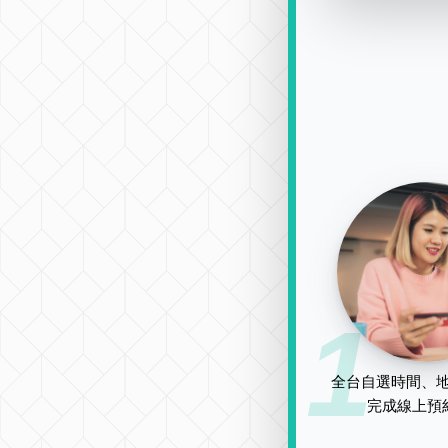
1
全台自選時間、地
完成線上預