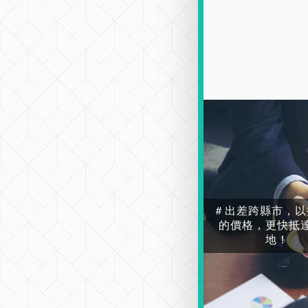
＃出差跨縣市，以
的價格，更快抵
地！