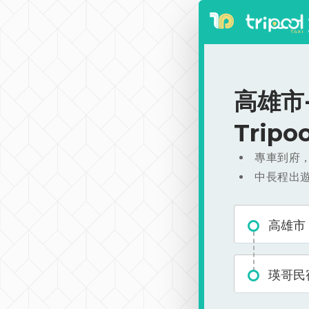
高雄市-
Trip
專車到府
中長程出
高雄市
瑛哥民