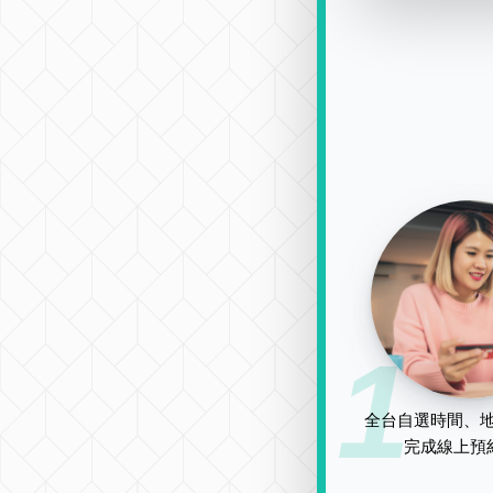
1
全台自選時間、地
完成線上預