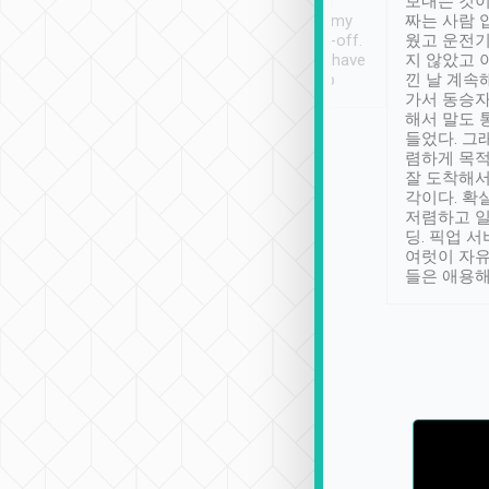
ther places of
booking to confirm if I
보내는 것이
t not known to
have safely arrived at my
짜는 사람 
 so definitely more
destination after drop-off.
웠고 운전기
se” feels). Really
Definitely something I have
지 않았고 
t. No delay in
not seen elsewhere 👍
낀 날 계속
and had a lovely
가서 동승자
up to lavender
해서 말도 
 Thank you tripool!
들었다. 그
렴하게 목
잘 도착해서
각이다. 확
저렴하고 일
딩. 픽업 
여럿이 자
들은 애용해