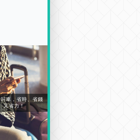
場叫車，省時、省錢
又省力！