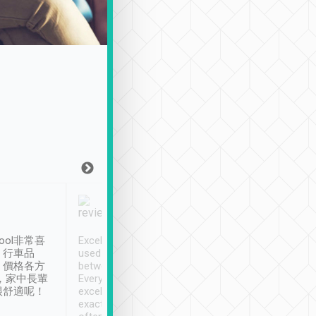
Joy Marsh
Benny Lau
1月12日
1 個月前
ool非常喜
Excellent service. We have
清境入住1晚, 由
、行車品
used Tripool to travel
清境, 都是乘坐由 Tri
、價格各方
between cities in Taiwan.
安排的車子, 接送都
，家中長輩
Every driver has been
去程司機早10分鐘到
很舒適呢！
excellent and arrives
程時遇上道路阻塞, 
exactly on time. As there is
鐘到達(可以接受),