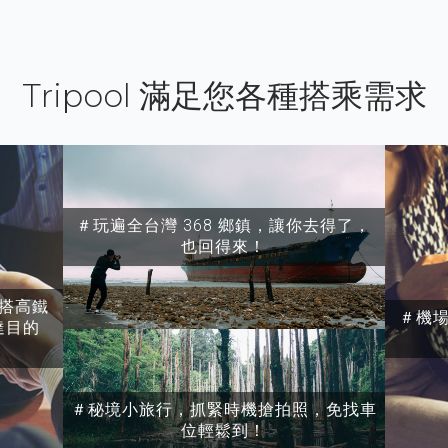
Tripool 滿足您各種搭乘需求
＃玩遍全台灣 368 鄉鎮，讓你去得了，
也回得來！
搭高鐵
＃機
達目的
＃秘境小旅行，抓緊時機搶拍照，免找車
位輕鬆到！