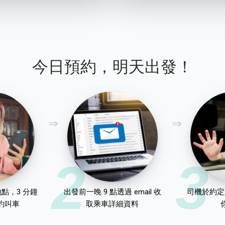
今日預約，明天出發！
2
3
點，3 分鐘
出發前一晚 9 點透過 email 收
司機於約定
約叫車
取乘車詳細資料