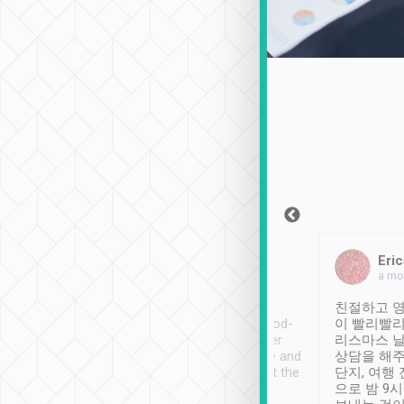
Sean Lee
Jack Ng
Eric
2018年12月30日
1個月前
a mo
ooking to Lavender
Tripool provides great
친절하고 영
- taichung.
service, vehicles in good-
이 빨리빨리
nous area with
condition and the driver
리스마스 
ny public transport.
service was awesome and
상담을 해주
er was so helpful
thoughtful. Driver went the
단지, 여행
ty ( telling us
extra mile on my last
으로 밤 9