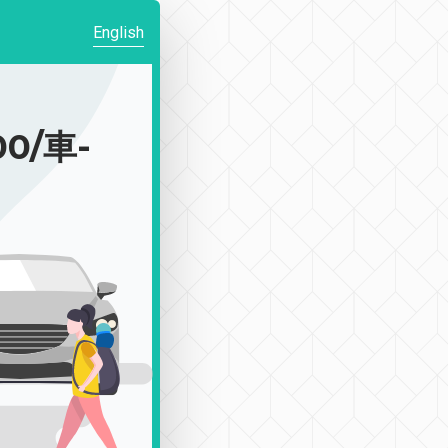
English
0/車-