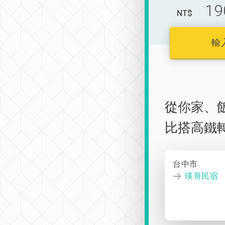
19
NT$
輸
從
你家
、
比搭高鐵
台中市
瑛哥民宿