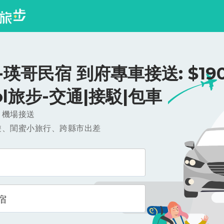
瑛哥民宿 到府專車接送: $190
ool旅步-交通|接駁|包車
，機場接送
遊、閨蜜小旅行、跨縣市出差
宿