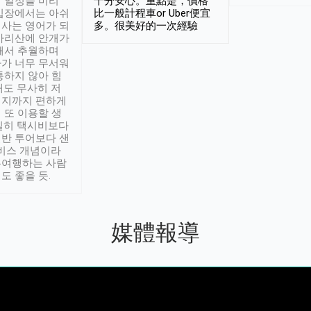
 일정을 미리
十分安心。重點是，價格
입장에서는 아쉬
比一般計程車or Uber便宜
사는 영어가 되
多。很美好的一次經驗
아리산에 안개가
해서 추월하며
가 너무 무서워
통하지 않아 힘
래도 무사히 저
적지까지 편하게
 또 이용할 생
실히 택시비보다
반 투어보다 샌
서비스 개념이라
유여행하는 사람
도 좋을 듯.
媒體報導