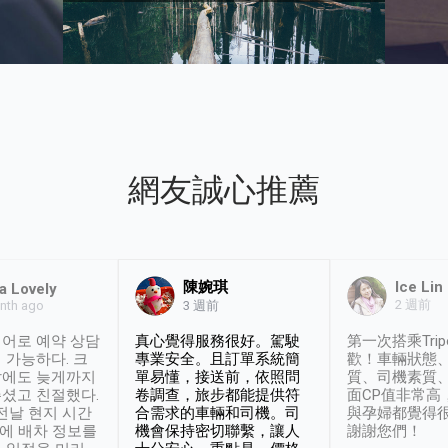
網友誠心推薦
陳婉琪
Ice Lin
a Lovely
2 週前
nth ago
3 週前
어로 예약 상담
真心覺得服務很好。駕駛
第一次搭乘Trip
 가능하다. 크
專業安全。且訂單系統簡
歡！車輛狀態
날에도 늦게까지
單易懂，接送前，依照問
質、司機素質
셨고 친절했다.
卷調查，旅步都能提供符
面CP值非常高
 전날 현지 시간
合需求的車輛和司機。司
與孕婦都覺得
시에 배차 정보를
機會保持密切聯繫，讓人
謝謝您們！