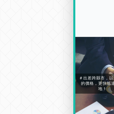
＃出差跨縣市，以
的價格，更快抵
地！