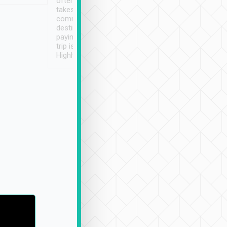
often limited English it
潔, 沒有煙味, 車
takes the difficulty out of
定
communicating the
destination details and
paying online prior to the
trip is very convenient.
Highly recommended