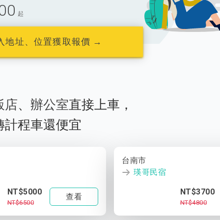
00
起
入地址、位置獲取報價 →
飯店
、
辦公室
直接上車，
轉計程車還便宜
台南市
瑛哥民宿
NT$5000
NT$3700
查看
NT$6500
NT$4800