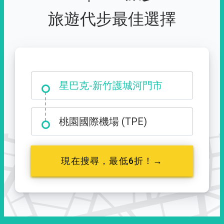
旅遊代步最佳選擇
大霸尖山登山口
星巴克-新竹護城河門市
桃園國際機場 (TPE)
現在搜尋，最低6折！→