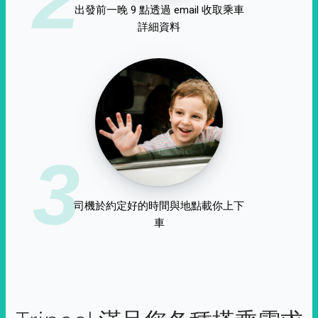
出發前一晚 9 點透過 email 收取乘車
詳細資料
3
司機於約定好的時間與地點載你上下
車