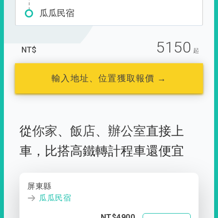
瓜瓜民宿
5150
NT$
起
輸入地址、位置獲取報價 →
從
你家
、
飯店
、
辦公室
直接上
車，
比搭高鐵轉計程車還便宜
屏東縣
瓜瓜民宿
NT$4900