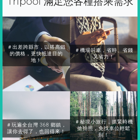
Tripool 滿足您各種搭乘需求
＃出差跨縣市，以搭高鐵
＃機場叫車，省時、省錢
的價格，更快抵達目的
又省力！
地！
＃秘境小旅行，抓緊時機
＃玩遍全台灣 368 鄉鎮，
搶拍照，免找車位輕鬆
讓你去得了，也回得來！
到！