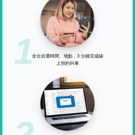
1
全台自選時間、地點，3 分鐘完成線
上預約叫車
2