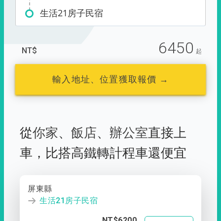
生活21房子民宿
6450
NT$
起
輸入地址、位置獲取報價 →
從
你家
、
飯店
、
辦公室
直接上
車，
比搭高鐵轉計程車還便宜
屏東縣
生活21房子民宿
NT$6200