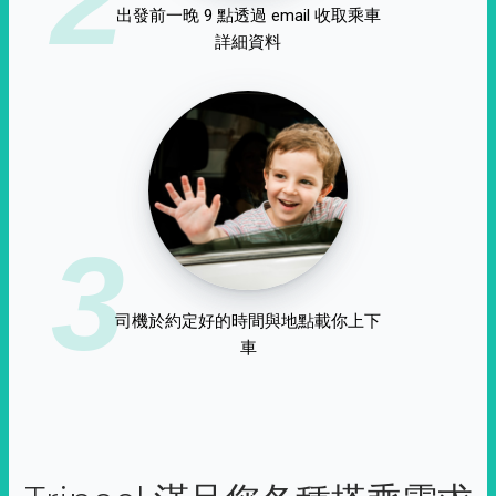
出發前一晚 9 點透過 email 收取乘車
詳細資料
3
司機於約定好的時間與地點載你上下
車