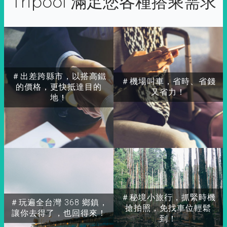
Tripool 滿足您各種搭乘需求
＃出差跨縣市，以搭高鐵
＃機場叫車，省時、省錢
的價格，更快抵達目的
又省力！
地！
＃秘境小旅行，抓緊時機
＃玩遍全台灣 368 鄉鎮，
搶拍照，免找車位輕鬆
讓你去得了，也回得來！
到！