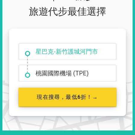
旅遊代步最佳選擇
大霸尖山登山口
星巴克-新竹護城河門市
桃園國際機場 (TPE)
現在搜尋，最低6折！→