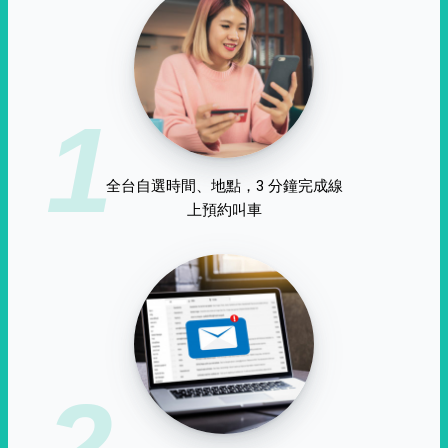
1
全台自選時間、地點，3 分鐘完成線
上預約叫車
2