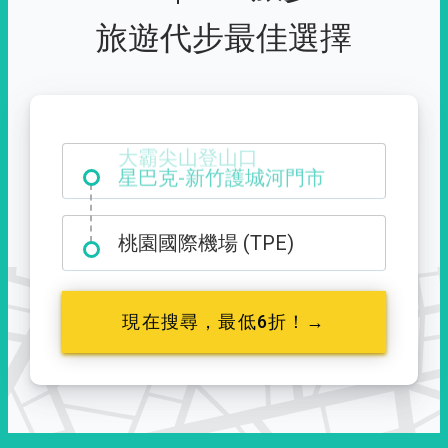
旅遊代步最佳選擇
大霸尖山登山口
桃園國際機場 (TPE)
現在搜尋，最低6折！→