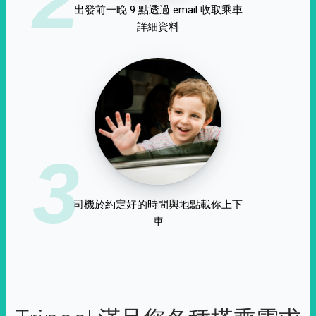
出發前一晚 9 點透過 email 收取乘車
詳細資料
3
司機於約定好的時間與地點載你上下
車