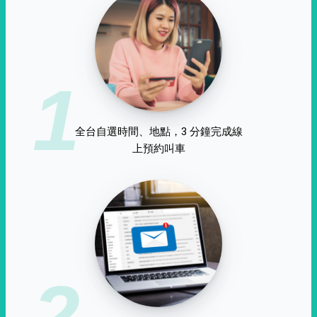
1
全台自選時間、地點，3 分鐘完成線
上預約叫車
2