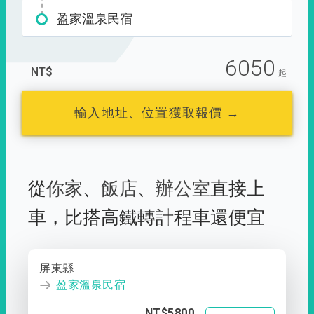
盈家溫泉民宿
6050
NT$
起
輸入地址、位置獲取報價 →
從
你家
、
飯店
、
辦公室
直接上
車，
比搭高鐵轉計程車還便宜
屏東縣
盈家溫泉民宿
NT$5800