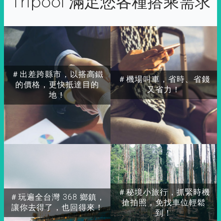
Tripool 滿足您各種搭乘需求
＃出差跨縣市，以搭高鐵
＃機場叫車，省時、省錢
的價格，更快抵達目的
又省力！
地！
＃秘境小旅行，抓緊時機
＃玩遍全台灣 368 鄉鎮，
搶拍照，免找車位輕鬆
讓你去得了，也回得來！
到！