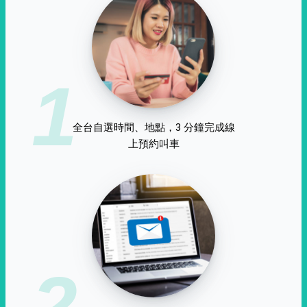
1
全台自選時間、地點，3 分鐘完成線
上預約叫車
2