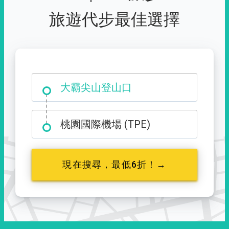
旅遊代步最佳選擇
大霸尖山登山口
桃園國際機場 (TPE)
現在搜尋，最低6折！→