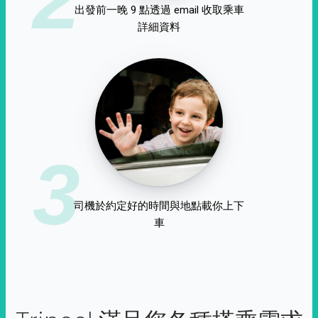
出發前一晚 9 點透過 email 收取乘車
詳細資料
3
司機於約定好的時間與地點載你上下
車