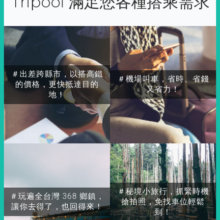
Tripool 滿足您各種搭乘需求
＃出差跨縣市，以搭高鐵
＃機場叫車，省時、省錢
的價格，更快抵達目的
又省力！
地！
＃秘境小旅行，抓緊時機
＃玩遍全台灣 368 鄉鎮，
搶拍照，免找車位輕鬆
讓你去得了，也回得來！
到！