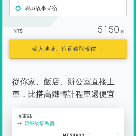
碧城故事民宿
5150
NT$
起
輸入地址、位置獲取報價 →
從
你家
、
飯店
、
辦公室
直接上
車，
比搭高鐵轉計程車還便宜
屏東縣
碧城故事民宿
NT$4900