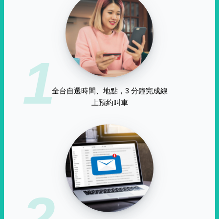
1
全台自選時間、地點，3 分鐘完成線
上預約叫車
2