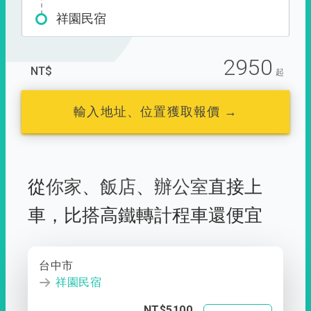
祥園民宿
2950
NT$
起
輸入地址、位置獲取報價 →
從
你家
、
飯店
、
辦公室
直接上
車，
比搭高鐵轉計程車還便宜
台中市
祥園民宿
NT$5100