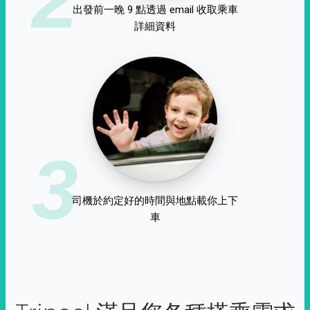
出發前一晚 9 點透過 email 收取乘車
詳細資料
3
司機於約定好的時間與地點載你上下
車