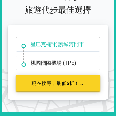
旅遊代步最佳選擇
大霸尖山登山口
星巴克-新竹護城河門市
桃園國際機場 (TPE)
現在搜尋，最低6折！→