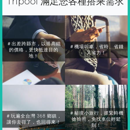
Tripool 滿足您各種搭乘需求
＃出差跨縣市，以搭高鐵
＃機場叫車，省時、省錢
的價格，更快抵達目的
又省力！
地！
＃秘境小旅行，抓緊時機
＃玩遍全台灣 368 鄉鎮，
搶拍照，免找車位輕鬆
讓你去得了，也回得來！
到！