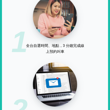
1
全台自選時間、地點，3 分鐘完成線
上預約叫車
2