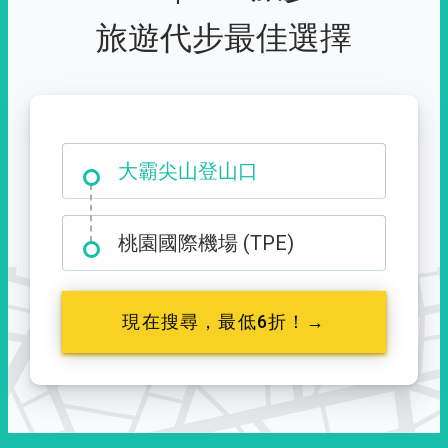
旅遊代步最佳選擇
大霸尖山登山口
桃園國際機場 (TPE)
現在搜尋，最低6折！→