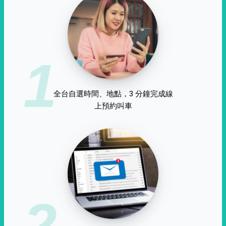
1
全台自選時間、地點，3 分鐘完成線
上預約叫車
2