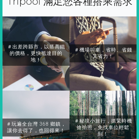
Tripool 滿足您各種搭乘需求
＃出差跨縣市，以搭高鐵
＃機場叫車，省時、省錢
的價格，更快抵達目的
又省力！
地！
＃秘境小旅行，抓緊時機
＃玩遍全台灣 368 鄉鎮，
搶拍照，免找車位輕鬆
讓你去得了，也回得來！
到！