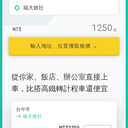
福大旅社
1250
NT$
起
輸入地址、位置獲取報價 →
從
你家
、
飯店
、
辦公室
直接上
車，
比搭高鐵轉計程車還便宜
台中市
福大旅社
NT$3250