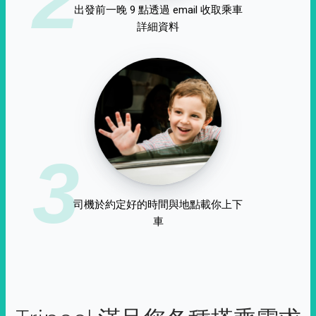
出發前一晚 9 點透過 email 收取乘車
詳細資料
3
司機於約定好的時間與地點載你上下
車