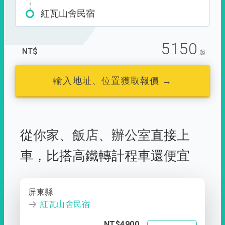
紅瓦山舍民宿
5150
NT$
起
輸入地址、位置獲取報價 →
從
你家
、
飯店
、
辦公室
直接上
車，
比搭高鐵轉計程車還便宜
屏東縣
紅瓦山舍民宿
NT$4900