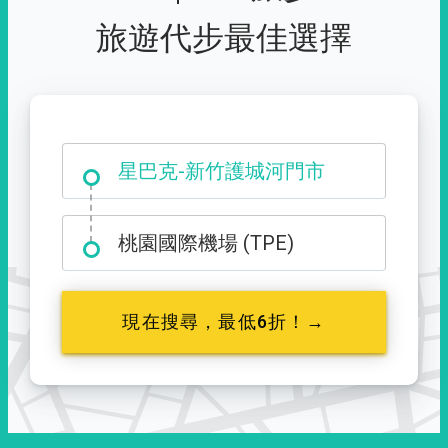
旅遊代步最佳選擇
大霸尖山登山口
桃園國際機場 (TPE)
現在搜尋，最低6折！→