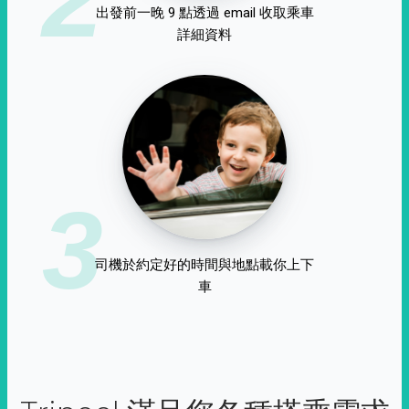
出發前一晚 9 點透過 email 收取乘車
詳細資料
3
司機於約定好的時間與地點載你上下
車