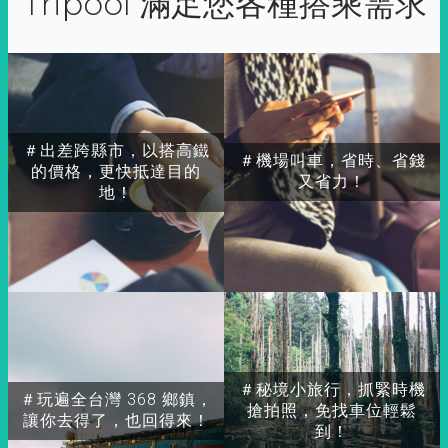
Tripool 滿足您各種搭乘需求
＃出差跨縣市，以搭高鐵
＃機場叫車，省時、省錢
的價格，更快抵達目的
又省力！
地！
＃秘境小旅行，抓緊時機
＃玩遍全台灣 368 鄉鎮，
搶拍照，免找車位輕鬆
讓你去得了，也回得來！
到！