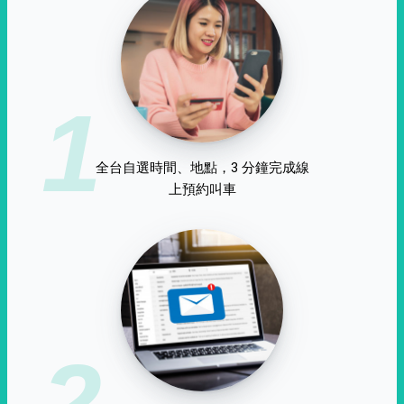
1
全台自選時間、地點，3 分鐘完成線
上預約叫車
2